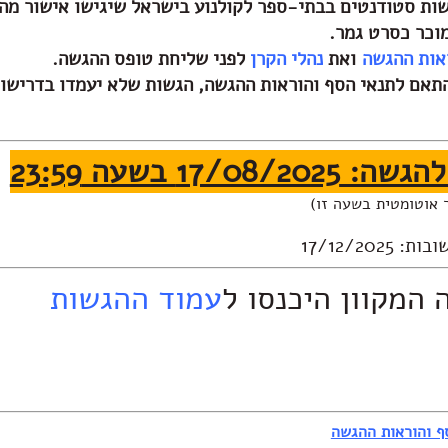
ות סטודנטים בבתי-ספר לקולנוע בישראל שיגישו אישור מהנ
וכר כסרט גמר.
אות ההגשה
ואת
נהלי הקרן
לפני שליחת טופס ההגשה.
תאם ל
תנאי הסף והוראות ההגשה
, הגשות שלא יעמדו בדרישות 
17/0 בשעה 23:59
 אוטומטית בשעה זו)
17/12/20
המקוון היכנסו ל
עמוד ההגשות
ף והוראות ההגשה