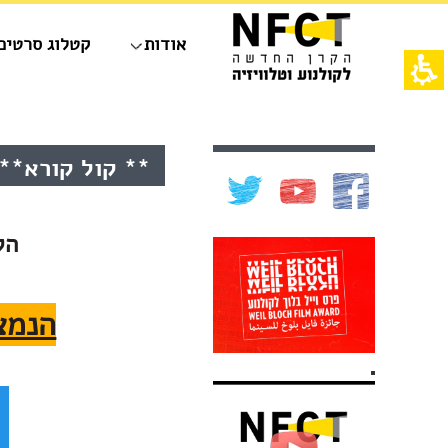
חילתו
ל
אודות
קטלוג סרטים
ף
ינטרנט,
חץ
נטר
די
אש
עבור
דף,
אזור
אפשרותך
תוכן
** קול קורא** ס
וכן
לחוץ
מרכזי,
רכזי
נטר
באפשרותך
די
ללחוץ
דלג
אנטר
הק
אזור
כדי
בא
לדלג
לאזור
הבא
הנמצ