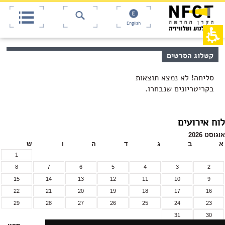
אש
חילתו
ל
דף,
ף
אפשרותך
English
לחוץ
ינטרנט,
חץ
נטר
די
נטר
קטלוג הסרטים
די
דלג
אזור
עבור
בא
אזור
סליחה! לא נמצא תוצאות
וכן
בקריטריונים שנבחרו.
רכזי
לוח אירועים
אוגוסט 2026
א
ב
ג
ד
ה
ו
ש
1
8
7
6
5
4
3
2
15
14
13
12
11
10
9
22
21
20
19
18
17
16
29
28
27
26
25
24
23
31
30