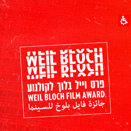
חילתו
ל
ף
ינטרנט,
חץ
נטר
די
עבור
אזור
וכן
רכזי