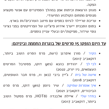
הפקה.
מגוון הרצאות וכיתות אמן במהלך הסמינרים עם אנשי מקצוע
מנוסים מתחום הקולנוע התיעודי.
עריכת טריילר לגיוס כספים עם מיטב העורכים/ות בארץ.
בתום התכנית ייערך אירוע פיצ'ינג של הפרויקטים בפני נציגי
גופי שידור, מפיקות/ים ובעלי עניין נוספים.
עד היום הופקו 15 סרטים של בוגרות החממה וביניהם:
הקיר
/ מורן איפרגן (רשת, פרס הסרט הטוב ביותר,
דוקאביב 2017)
לכי לך
/ יהודית כהנא (yes דוקו, פסטיבל הסרטים
העצמאים, ניו יורק, 2022)
אישה של בית
/ ג'יין ביבי (כאן 11, פרס חבר השופטים,
דוקאביב 2018)
איך אומרות שתיקה
/ שיר ניומן (yes דוקו, פרס סרט
הביכורים, דוקאביב 2021)
בחדר שלי
/ איילת אלבנדה (HOT8, פרס פסקול הטוב
ביותר, דוקאביב 2017)