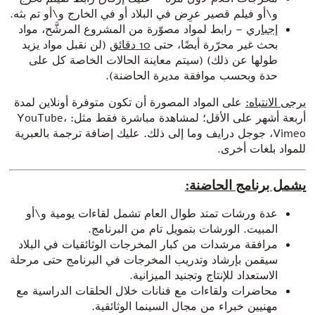
و\أو فيلم قصير عرِض في البلاد أو في الخارج و\أو تم بثه.
إجباري
– رابط لمواد مصوّرة من المشروع المرشَّح، مواد
بحث غير محرّرة أيضًا، حتى
10
دقائق
(لن نقبل مواد يزيد
طولها عن ذلك) (سيتم معاينة الحالات الخاصة كل على
حدة وبحسب موافقة مديرة الحاضنة).
يرجى الانتباه
:
على المواد المصورة أن تكون متوفرة أونلاين لمدة
أربعة أشهر على الأقل؛ لمشاهدة مباشرة فقط مثل: YouTube،
Vimeo، جوجل درايف وما إلى ذلك. عليك إضافة ترجمة بالعبرية
للمواد بلغات أخرى.
يشمل برنامج الحاضنة:
عدة ورشات تمتد طوال العام تشمل لقاءات يومية و\أو
المبيت. الورشات بتمويل تام من البرنامج.
مرافقة مرشدات من كبار المخرجات الوثائقيات في البلاد
سيقمن بإرشاد وتدريب المخرجات في البرنامج حتى مرحلة
الاستعداد للإنتاج وتجنيد الميزانية.
محاضرات ولقاءات مع فنانات خلال الحلقات الدراسية مع
مهنيين خبراء من مجال السينما الوثائقية.