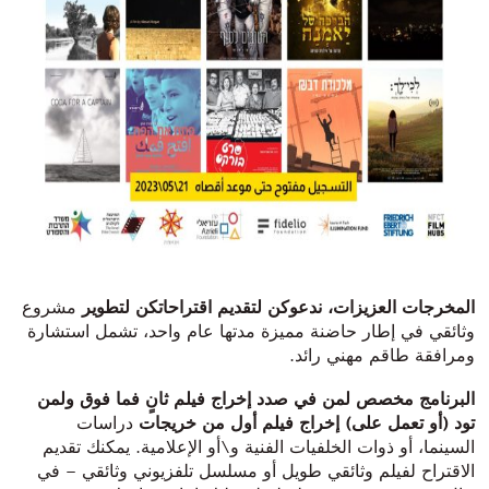
المخرجات العزيزات، ندعوكن لتقديم اقتراحاتكن لتطوير
مشروع
وثائقي في إطار حاضنة مميزة مدتها عام واحد، تشمل استشارة
ومرافقة طاقم مهني رائد.
البرنامج مخصص لمن في صدد إخراج فيلم ثانٍ فما فوق ولمن
تود (أو تعمل على) إخراج فيلم أول من خريجات
دراسات
السينما، أو ذوات الخلفيات الفنية و\أو الإعلامية. يمكنك تقديم
الاقتراح لفيلم وثائقي طويل أو مسلسل تلفزيوني وثائقي – في