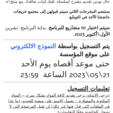
حال تودين تقديم مقترح لسلسلة عليك إثبات تعاقدك مع منتج\ة.
ستنضم المخرجات اللاتي سيتم قبولهن إلى مجتمع خريجات
حاضنتنا الآخذ في التوسّع.
سيتم اختيار 10 مشاريع للبرنامج.
بداية البرنامج: تشرين
الأول\أكتوبر 2023
.
يتم التسجيل بواسطة
النموذج الالكتروني
على موقع المؤسسة
حتى موعد أقصاه يوم الأحد
21\05\2023 الساعة 23:59
تعليمات التسجيل
(
يرجى الانتباه:
يرجى تقديم كافة المواد بشكل سري –
المواد
المكتوبة والمصوَّرة –
يشمل الاسم على منصة الفيديو، (
ما عدا
في الملفات التي قيل فيها غير ذلك)
لن تقبل المرشحة التي لا
تسجل للحاضنة وفقًا للتعليمات):