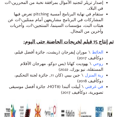
إصدار تريلر لتجنيد الأموال بمرافقة نخبة من المحررين\ات
في البلاد.
ستقام في نهاية البرنامج أمسية pitching تعرض فيها
المشاركات في البرنامج مشاريعهن أمام ممثلين\ات عن
هيئات البث، مؤسسات السينما، المنتجين\ات، وأخريات
وآخرين من المجال.
تم إنتاج
15
فيلم لخريجات الحاضنة حتى اليوم
:
الحائط
\ موران إيفرجان (ريشت، جائزة أفضل فيلم،
دوكأفيف 2017)
روحي
\ يهوديت كهانا (يس دوكو، مهرجان الأفلام
المستقلة، نيو يورك، 2022)
ربة
المنزل
\ جين بيبي (كان 11, جائزة لجنة التحكيم،
دوكأفيف 2018)
في
غرفتي
\ أييلت ألبندا (HOT8، جائزة أفضل موسيقى
تصويرية، دوكأفيف 2017)