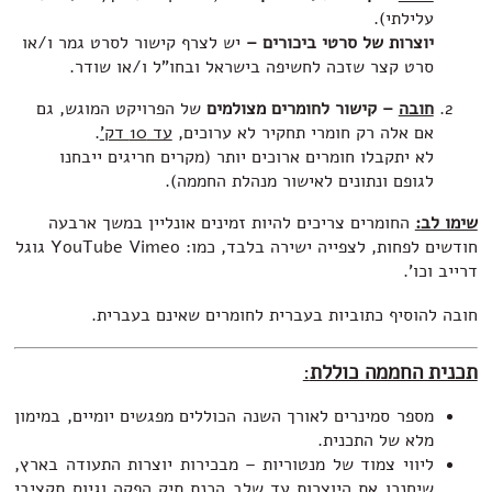
עלילתי).
יוצרות של סרטי ביכורים –
יש לצרף קישור לסרט גמר ו/או
סרט קצר שזכה לחשיפה בישראל ובחו"ל ו/או שודר.
חובה
– קישור לחומרים מצולמים
של הפרויקט המוגש, גם
אם אלה רק חומרי תחקיר לא ערוכים,
עד 10 דק'
.
לא יתקבלו חומרים ארוכים יותר (מקרים חריגים ייבחנו
לגופם ונתונים לאישור מנהלת החממה).
שימו לב:
החומרים צריכים להיות זמינים אונליין במשך ארבעה
חודשים לפחות, לצפייה ישירה בלבד, כמו: YouTube Vimeo גוגל
דרייב וכו'.
חובה להוסיף כתוביות בעברית לחומרים שאינם בעברית.
תכנית החממה כוללת
:
מספר סמינרים לאורך השנה הכוללים מפגשים יומיים, במימון
מלא של התכנית.
ליווי צמוד של מנטוריות – מבכירות יוצרות התעודה בארץ,
שיחנכו את היוצרות עד שלב הכנת תיק הפקה וגיוס תקציבי