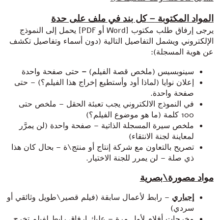
المواد المكتوبة
–
كل بند في ملف على حدة
يرجى إرفاق طلب مكتوب [Word أو PDF] يحمل إلى النموذج
الإلكتروني ويشمل التفاصيل التالية (دون أسماء وتفاصيل تكشف
عن هوية المسجلة):
سينوبسيس (ملخص قصة الفيلم)
–
حتى صفحة واحدة
إعلان نوايا (لماذا أود وأستطيع إخراج هذا الفيلم؟) – حتى
صفحة واحدة.
في النموذج الالكتروني يجب تعبئة الحقل – ملخص حتى
100 كلمة (ما هو موضوع الفيلم؟)
ملخص سيرة المسجلة الذاتية – صفحة واحدة (لن يمرَّر
لمعاينة لجنة الانتقاء)
تصريح بالتعاون مع شركة إنتاج أو منتج\ة – بحال كان هذا
ذي صلة – لن يمرر للجنة الاختيار.
مواد مصورة\بصرية
إجباري
– رابط لأعمال سابقة (فيلم قصير\طويل وثائقي أو
سردي)
مخرجات أفلام لأول مرة – عليك إرفاق رابط لفيلم تخرج