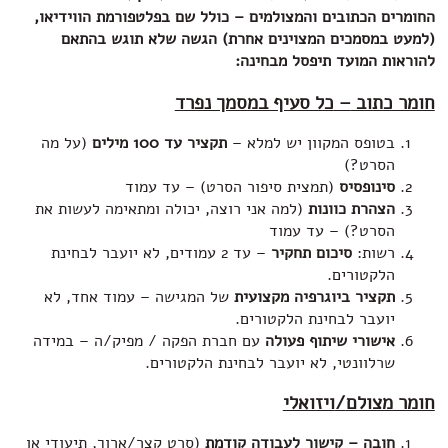
החומרים הכתובים והמצולמים – כולל שם בפלטפורמת הווידיאו,
(למעט במסמכים המצוינים אחרת) הגשה שלא תוגש בהתאם
להוראות המועד תיפסל מבחינה
:
חומר כתוב
–
כל סעיף במסמך נפרד
בטופס המקוון יש למלא –
תקציר עד 100 מילים
(על מה
הסרט?)
סינופסיס
(תמצית סיפור הסרט) – עד עמוד
הצהרת כוונות
(למה אני רוצה, יכולה ומתאימה לעשות את
הסרט?) – עד עמוד
רשות:
סיכום תחקיר
– עד 2 עמודים, לא יועבר לבחינת
הלקטורים.
תקציר ביוגרפיה
מקצועית
של המגישה – עמוד אחד, לא
יועבר לבחינת הלקטורים.
אישורי שיתוף פעולה
עם חברת הפקה / מפיק/ה – במידה
שרלוונטי, לא יועבר לבחינת הלקטורים.
חומר מצולם
/
ויזואלי
חובה
– קישור לעבודה קודמת
(סרט קצר/ארוך, תיעודי או