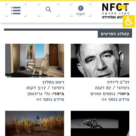
אש
חילתו
ל
דף,
ף
אפשרותך
English
לחוץ
ינטרנט,
חץ
נטר
די
נטר
קטלוג הסרטים
די
דלג
אזור
עבור
בא
אזור
וכן
רכזי
זה"ב ליודה
רעש בסלון
ניסיוני / 67 דקות
ניסיוני / 3:17 דקות
בימוי:
במאים שונים
בימוי:
גלי גרינשפן
מידע נוסף >>
מידע נוסף >>