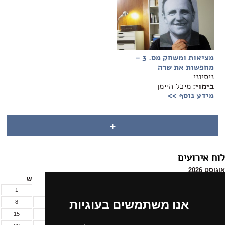
מציאות ומשחק מס. 3 –
מחפשות את שרה
ניסיוני
בימוי:
מיכל היימן
מידע נוסף >>
+
לוח אירועים
אוגוסט 2026
א
ב
ג
ד
ה
ו
ש
1
אנו משתמשים בעוגיות
8
7
6
5
4
3
2
15
14
13
12
11
10
9