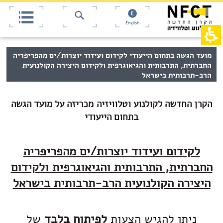
אש
חילתו
ל
דף,
ף
אפשרותך
English
לחוץ
ינטרנט,
חץ
נטר
די
נטר
תוכן
מועד הגשה בתחום הייעודי לקידום ועידוד יוצרות/ים מהפריפריה
די
דלג
מרכזי,
החברתית, התרבותית והגיאוגרפית ולקידום היצירה הקולנועית
אזור
עבור
באפשרותך
הרב-תרבותית בישראל
בא
אזור
ללחוץ
וכן
אנטר
רכזי
כדי
הקרן החדשה לקולנוע וטלוויזיה
מכריזה על מועד הגשה
לדלג
בתחום הייעודי
לאזור
הבא
לקידום ועידוד יוצרות/ים מהפריפריה
החברתית, התרבותית והגיאוגרפית ולקידום
היצירה הקולנועית הרב-תרבותית בישראל
ניתן להגיש הצעות
לפיתוח בלבד
של