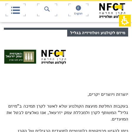
אש
חילתו
ל
דף,
ף
אפשרותך
English
לחוץ
ינטרנט,
חץ
נטר
די
נטר
תוכן
מיזם לקולנוע וטלוויזיה בגליל
די
דלג
מרכזי,
אזור
עבור
באפשרותך
בא
אזור
ללחוץ
וכן
אנטר
רכזי
כדי
לדלג
לאזור
הבא
יוצרות ויוצרים יקרים,
בעקבות החלטת מועצת הקולנוע שלא לאשר לקרן תמיכה ב"מיזם
גליל" המשותף לקרן ולמכללת עמק יזרעאל, אנו נאלצים לבטל את
המועדים.
ניתן להגיש פרויקטים רלוונטיים למועדים הרגילים של הקרן