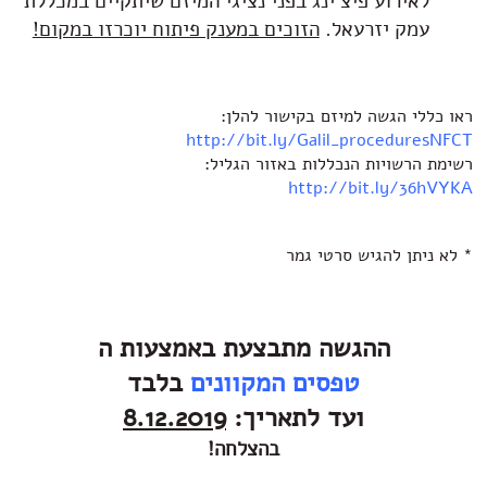
לאירוע פיצ'ינג בפני נציגי המיזם שיתקיים במכללת
עמק יזרעאל.
הזוכים במענק פיתוח יוכרזו במקום!
ראו כללי הגשה למיזם בקישור להלן:
http://bit.ly/Galil_proceduresNFCT
רשימת הרשויות הנכללות באזור הגליל:
http://bit.ly/36hVYKA
* לא ניתן להגיש סרטי גמר
ההגשה מתבצעת באמצעות ה
טפסים המקוונים
בלבד
ועד לתאריך:
8.12.2019
בהצלחה!