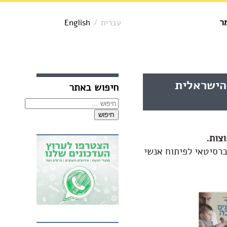
ר
עברית
/
English
אזור
הישראלית
חיפוש באתר
צדדי,
באפשרותך
חיפוש:
ללחוץ
אנטר
כדי
לדלג
צות.
לאזור
ברסיטאי לפיתוח אנשי
הבא