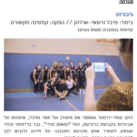
פנורמה
גיבורות
בימוי: מיכל ורשאי-ארלוק // הפקה: קסטינה תקשורת
(פיתוח במסגרת חממת נשים)
דוקו קומי-דרמטי שמספר את סיפורן של תמר ומיכל, אימהות תל
אביביות בקבוצת כדורשת, ושל "המאמן מודי", גבר כריזמטי והזוי
שנחוש לשחרר אותן מהרשת הסבוכה של חייהן ולגרום להן