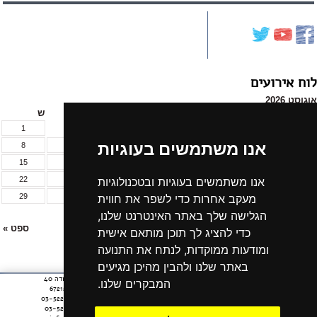
לוח אירועים
אוגוסט 2026
א
ב
ג
ד
ה
ו
ש
1
אנו משתמשים בעוגיות
8
7
6
5
4
3
2
15
14
13
12
11
10
9
אנו משתמשים בעוגיות ובטכנולוגיות
22
21
20
19
18
17
16
מעקב אחרות כדי לשפר את חווית
29
28
27
26
25
24
23
הגלישה שלך באתר האינטרנט שלנו,
31
30
« יול
ספט »
כדי להציג לך תוכן מותאם אישית
ומודעות ממוקדות, לנתח את התנועה
לכל אירועי החודש »
באתר שלנו ולהבין מהיכן מגיעים
חתית
רחוב יצחק שדה 40
אודות הקרן
ארכיון חדשות
המבקרים שלנו.
תל אביב 6721210
דף,
צרו קשר
נתוני תמיכות
טלפון: 03-5220909
אפשרותך
ארכיון ניוזלטר
הצהרת נגישות
פקס: 03-5230909