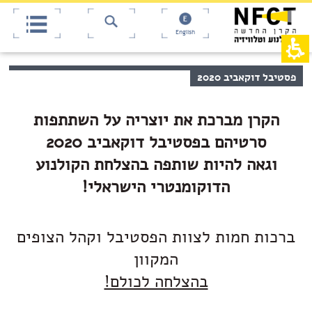
אש
חילתו
ל
דף,
ף
אפשרותך
English
לחוץ
ינטרנט,
חץ
נטר
די
נטר
תוכן
פסטיבל דוקאביב 2020
די
דלג
מרכזי,
אזור
עבור
באפשרותך
בא
אזור
ללחוץ
הקרן מברכת את יוצריה על השתתפות
וכן
אנטר
רכזי
סרטיהם בפסטיבל דוקאביב 2020
כדי
לדלג
וגאה להיות שותפה בהצלחת הקולנוע
לאזור
הבא
הדוקומנטרי הישראלי!
ברכות חמות לצוות הפסטיבל וקהל הצופים
המקוון
בהצלחה לכולם!