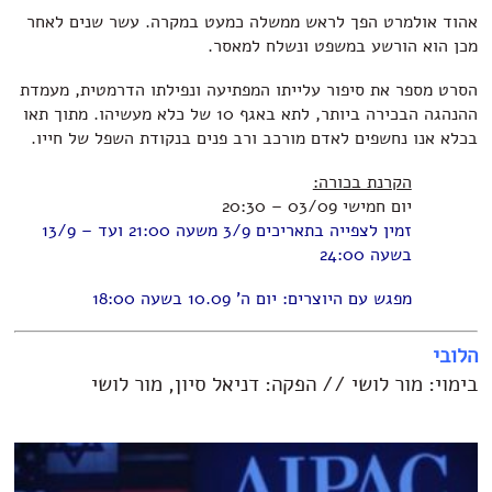
אהוד אולמרט הפך לראש ממשלה כמעט במקרה. עשר שנים לאחר
מכן הוא הורשע במשפט ונשלח למאסר.
הסרט מספר את סיפור עלייתו המפתיעה ונפילתו הדרמטית, מעמדת
ההנהגה הבכירה ביותר, לתא באגף 10 של כלא מעשיהו. מתוך תאו
בכלא אנו נחשפים לאדם מורכב ורב פנים בנקודת השפל של חייו.
הקרנת בכורה:
יום חמישי 03/09 – 20:30
זמין לצפייה בתאריכים 3/9 משעה 21:00 ועד – 13/9
בשעה 24:00
מפגש עם היוצרים: יום ה' 10.09 בשעה 18:00
הלובי
בימוי: מור לושי // הפקה: דניאל סיון, מור לושי