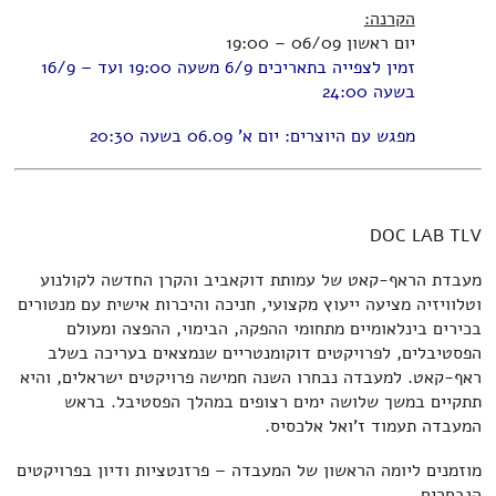
הקרנה:
יום ראשון 06/09 – 19:00
זמין לצפייה בתאריכים 6/9 משעה 19:00 ועד – 16/9
בשעה 24:00
מפגש עם היוצרים: יום א' 06.09 בשעה 20:30
DOC LAB TLV
מעבדת הראף-קאט של עמותת דוקאביב והקרן החדשה לקולנוע
וטלוויזיה מציעה ייעוץ מקצועי, חניכה והיכרות אישית עם מנטורים
בכירים בינלאומיים מתחומי ההפקה, הבימוי, ההפצה ומעולם
הפסטיבלים, לפרויקטים דוקומנטריים שנמצאים בעריכה בשלב
ראף-קאט. למעבדה נבחרו השנה חמישה פרויקטים ישראלים, והיא
תתקיים במשך שלושה ימים רצופים במהלך הפסטיבל. בראש
המעבדה תעמוד ז'ואל אלכסיס.
מוזמנים ליומה הראשון של המעבדה – פרזנטציות ודיון בפרויקטים
הנבחרים.