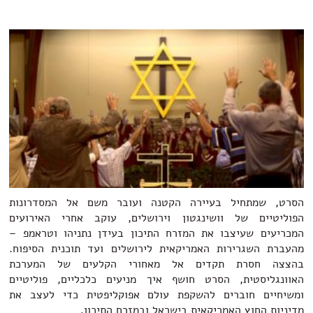
הסרט, שמתחיל בעיירה הקטנה ועובר משם אל המסדרונות
הפוליטיים של וושינגטון וירושלים, עוקב אחרי האירועים
המכריעים שעיצבו את המזרח התיכון בעידן נתניהו וטראמפ –
מהעברת השגרירות האמריקאית לירושלים ועד תוכנית הסיפוח.
בהצצה חסרת תקדים אל מאחורי הקלעים של המערכת
האוונגליסטית, הסרט חושף איך מניעים כלכליים, פוליטיים
ומשיחיים חוברים להשקפת עולם אפוקליפטית כדי לעצב את
מדיניות החוץ האמריקאית בישראל ובמזרח התיכון.