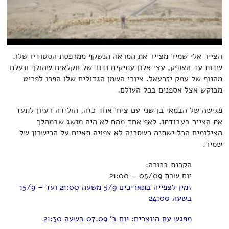
הצייר אלי שמיר מצייר את המראה הנשקף ממרפסת הסטודיו שלו.
שדות עד האופק, עצי אלון עתיקים ודור של חקלאים שהולך ונעלם
מהנוף של עמק יזרעאל. ציורי השמן הגדולים שלו הפכו לפריט
מבוקש אצל אספנים בכל העולם.
פגישה של הבמאי בן שני עם ציור אחד כזה, הולידה רעיון לתעד
את הצייר בעבודתו. לאף אחד מהם לא היה מושג שבמהלך
הצילומים הכל ישתנה כשסכנה לא צפויה תאיים על הכישרון של
שמיר.
הקרנת בכורה:
יום שבת 05/09 – 21:00
זמין לצפייה בתאריכים 5/9 משעה 21:00 ועד – 15/9
בשעה 24:00
מפגש עם היוצרים: יום ב' 07.09 בשעה 21:30