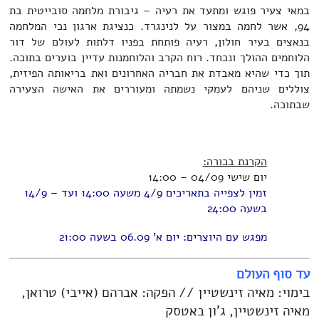
במאי צעיר פוגש ומתעד את רעיה – גיבורת מלחמה סובייטית בת
94, אשר לחמה במצור על לנינגרד. כנציגת ארגון נכי המלחמה
בנאצים בעיר חולון, רעיה פותחת בפניו דלתות לעולם של דור
הלוחמים ההולך ונכחד. רוח הקרב והלוחמנות עדיין בוערים בתוכה.
תוך כדי שהיא מאבדת את חבריה האחרונים ואת בריאותה הפיזית,
צוללים שניהם לעמקי נשמתה ומעוררים את האישה הצעירה
שבתוכה.
הקרנת בכורה:
יום שישי 04/09 – 14:00
זמין לצפייה בתאריכים 4/9 משעה 14:00 ועד – 14/9
בשעה 24:00
מפגש עם היוצרים: יום א' 06.09 בשעה 21:00
עד סוף העולם
בימוי: מאיה זינשטיין // הפקה: אברהם (אייבי) טרואן,
מאיה זינשטיין, ג'ון באטסק