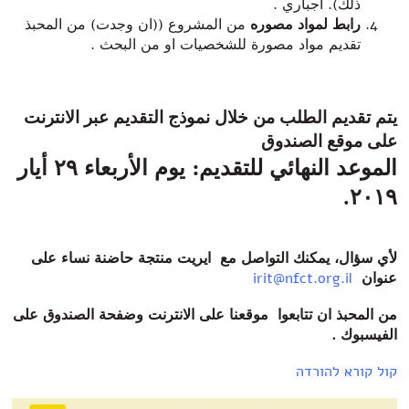
ذلك). اجباري .
رابط لمواد مصوره
من المشروع ((ان وجدت) من المحبذ
تقديم مواد مصورة للشخصيات او من البحث .
يتم تقديم الطلب من خلال نموذج التقديم عبر الانترنت
على موقع الصندوق
الموعد النهائي للتقديم
:
يوم الأربعاء ٢٩ أيار
٢٠١٩.
لأي سؤال، يمكنك التواصل مع ايريت منتجة حاضنة نساء على
عنوان
irit@nfct.org.il
من
المحبذ
ان
تتابعوا
موقعنا
على
الانترنت
وضفحة
الصندوق
على
الفيسبوك
.
קול קורא להורדה