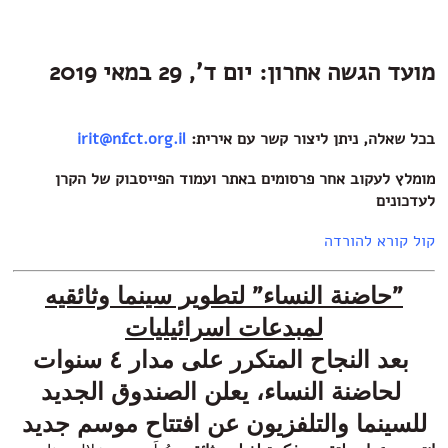
מועד הגשה אחרון: יום ד', 29 במאי 2019
בכל שאלה, ניתן ליצור קשר עם אירית:
irit@nfct.org.il
מומלץ לעקוב אחר פרסומים באתר ועמוד הפייסבוק של הקרן
לעדכונים
קול קורא להורדה
"
حاضنة النساء
"
لتطوير سينما وثائقيه
لمبدعات اسرائيليات
بعد النجاح المتكرر على مدار ٤ سنوات
لحاضنة النساء، يعلن الصندوق الجديد
للسينما والتلفزيون عن افتتاح موسم جديد