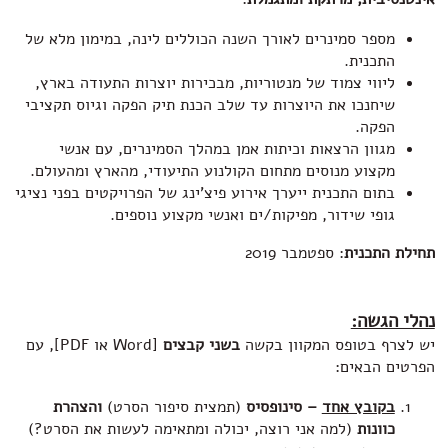
מספר סמינרים לאורך השנה הכוללים לינה, במימון מלא של
התכנית.
ליווי צמוד של מנטוריות, מבכירות יוצרות התעודה בארץ,
שיחנכו את היוצרות עד שלב הכנת תיק הפקה וגיוס תקציבי
הפקה.
מגוון הרצאות וכיתות אמן במהלך הסמינרים, עם אנשי
מקצוע מנוסים מתחום הקולנוע התיעודי, מהארץ ומהעולם.
בתום התכנית ייערך אירוע פיצ'ינג של הפרויקטים בפני נציגי
גופי שידור, מפיקות/ים ואנשי מקצוע נוספים.
תחילת התכנית
: ספטמבר 2019
נהלי הגשה:
יש לצרף בטופס המקוון בקשה
בשני קבצים
[Word או PDF], עם
הפרטים הבאים:
בקובץ אחד
– סינופסיס
(תמצית סיפור הסרט)
והצהרת
כוונות
(למה אני רוצה, יכולה ומתאימה לעשות את הסרט?)