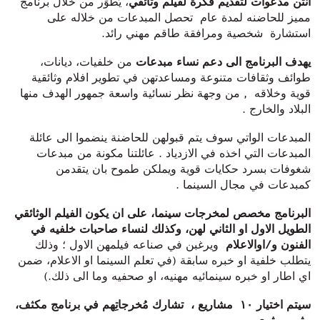
انتن مدعوات لتقديم فكرة لفيلم وثائقي
، يُطَوَر من خلال برنامج
مميز للحاضنه لمدة عام تحصل المبدعات من خلاله على
استشارة شخصية ومرافقة طاقم مهني رائد.
يهدف البرنامج الى دعم نساء مبدعات
من خلفيات، ديانات،
طوائف وثقافات متنوعة ومساعدتهن في تطوير افلام وثائقية
قوية وخلاقه , من وجهة نظر نسائية واسعة جمهور الهدف منها
البلاد والخارج .
المبدعات الواتي سوف يتم قبولهن للحاضنة ينضموا الى عائلة
المبدعات التي اخذه في الازدياد . عائلتنا مكونة من مبدعات
شغوفات بسرد حكايات قوية ويملكن طموح بان يتقدمن
كمبدعات في مجال السينما .
البرنامج مخصص لمخرجات سينما، على ان يكون الفيلم الوثائقي
الطويل الاول او الثاني لهن، وكذلك لنساء صاحبات خلفيه في
الفنون و
/
اوالاعلام
ويرغبن في صناعه فيلمهن الاول ؛ وذلك
يتطلب خلفية او خبره سابقة (في تعلم السينما او الاعلام، ضمن
اي اطار او خبره سينمائيه مهنيه، او صحفيه وما الى ذلك.)
سيتم اختيار
١٠
مشاريع ،
تشارك مُخرجاتِهم في برنامج
مكثف،