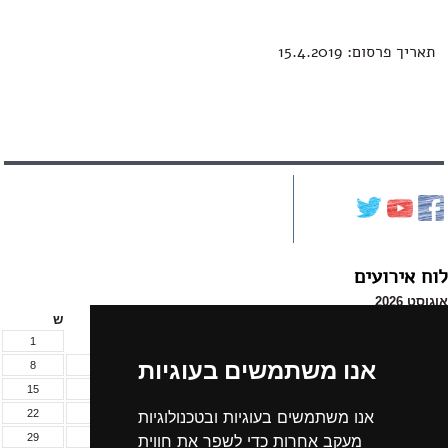
תאריך פרסום: 15.4.2019
לוח אירועים
אוגוסט 2026
א
ב
ג
ד
ה
ו
ש
1
אנו משתמשים בעוגיות
8
7
6
5
4
3
2
15
14
13
12
11
10
9
22
21
20
19
18
17
16
אנו משתמשים בעוגיות ובטכנולוגיות
29
28
27
26
25
24
23
מעקב אחרות כדי לשפר את חווית