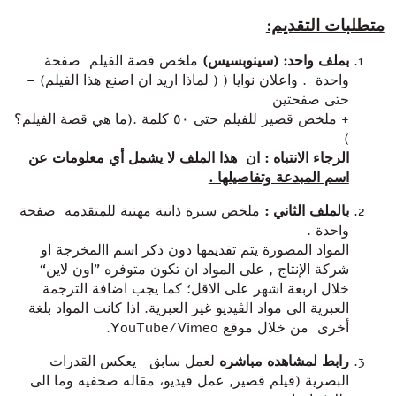
متطلبات التقديم:
بملف واحد: (سينوبسيس)
ملخص قصة الفيلم صفحة
واحدة . واعلان نوايا ( ( لماذا اريد ان اصنع هذا الفيلم) –
حتى صفحتين
+ ملخص قصير للفيلم حتى ٥٠ كلمة .(ما هي قصة الفيلم؟
)
الرجاء الانتباه : ان هذا الملف لا يشمل أي معلومات عن
اسم المبدعة وتفاصيلها .
بالملف الثاني :
ملخص سيرة ذاتية مهنية للمتقدمه صفحة
واحدة .
المواد المصورة يتم تقديمها دون ذكر اسم االمخرجة او
شركة الإنتاج , على المواد ان تكون متوفره ”اون لاين“
خلال اربعة اشهر على الاقل؛ كما يجب اضافة الترجمة
العبرية الى مواد الڤيديو غير العبرية. اذا كانت المواد بلغة
أخرى من خلال موقع YouTube/Vimeo.
رابط
لمشاهده مباشره
لعمل سابق يعكس القدرات
البصرية (فيلم قصير, عمل فيديو، مقاله صحفيه وما الى