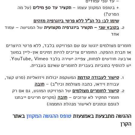
– עד שני עמודים
+ בטופס המקוון עצמו –
תקציר עד 50 מילים
(על מה
הסרט?)
שימו לב: כל הנ"ל ללא פרטי ביוגרפיה מזהים
בקובץ שני
– תקציר ביוגרפיה
מקצועית
של המגישה – עמוד
אחד
חומרים מצולמים יוגשו עם שם הפרויקט בלבד, ללא פרטי היוצרים
או חברת ההפקה. החומרים צריכים להיות זמינים און-ליין במשך
ארבעה חודשים לפחות, צפייה ישירה בלבד YouTube, Vimeo.
יש להוסיף כתוביות בעברית לחומרים שאינם בעברית.
קישור לעבודה קודמת
המשקפת יכולות ויזואליות (סרט קצר,
עבודת וידאו, כתבה מצולמת וכיו"ב) –
חובה
קישור לחומרים מצולמים
של הפרויקט המוגש, גם אם רק
חומרי תחקיר לא ערוכים –
חובה
(מקרים חריגים ייבחנו
לגופם ונתונים לאישור מנהלת החממה)
ההגשה מתבצעת באמצעות
טופס ההגשה המקוון
באתר
הקרן