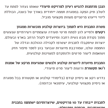
הנכן מוזמנות להגיש רעיון לפרויקט תיעודי
שאותו נעזור לפתח עד
לשלב תיק הפקה במסגרת חממה ייחודית באורך של כשנה, הכוללת
ליווי וייעוץ פרטניים מצוות מקצועי מוביל.
מטרת התכנית היא לתמוך ביוצרות קולנוע מוכשרות ממגוון
רקעים
ולסייע להן לפתח סרטי תעודה עוצמתיים ויצירתיים שנעשים
מתוך נקודת מבט נשית רחבה ומיועדים לקהל הרחב בארץ ובעולם.
יוצרות שיתקבלו לתכנית יצטרפו לקהילה ההולכת וגדלה של
החממה שלנו, שמורכבת מיוצרות שבוער בהן לספר סיפור חזק
ושואפות ליצור סרטים ולהתקדם למצוינות קולנועית.
התכנית מיועדת ליוצרות קולנוע ולנשים שמגיעות מרקע של אמנות
ו/או תקשורת
ורוצות ליצור סרט תיעודי.
נדרש רקע או ניסיון קודם (בלימודי קולנוע או תקשורת בכל מסגרת
או ניסיון מקצועי קולנועי, עיתונאי וכדומה).
לתכנית ייבחרו עד 10 פרויקטים, שיוצרותיהם ישתתפו בתכנית
אינטנסיבית, מרתקת ומתגמלת
: