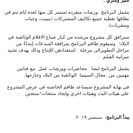
مثير ومثري
.
يشمل البرنامج ورشات منفرده تستمر كل منها لعدة ايام تتم في
نطاقها تغطية جميع تكاليف المشتركات (مبيت، وجبات
وسفريات).
سترافق كل مشروع مرشده من كبار صناع الافلام الوثائقية في
البلاد؛ وسيقوم طاقم البرنامج بمرافقة المبدعات إبتداءً من
مراحل التطويرالى مرحلة استعدادهن للإنتاج وذلك بهدف تجنيد
ميزانية الفيلم .
يشمل البرنامج ايضا محاضرات وورشات عمل مع فنانين
مهنيين من مجال السينما الوثائقية من البلاد وخارجها.
في نهاية المشروع سيساعد طاقم الحاضنه في عرض المشروع
على هيئات البث وهيئات اخرى وايجاد منتجات/منتجين .
يبدأ البرنامج
: سبتمبر ٢٠١٩.