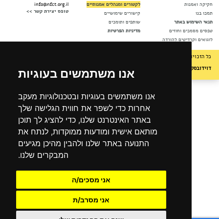
נות
לקטורים ומנהלים אמנותיים
info@nfct.org.il
טופס יצירת קשר >>
קישורים שימושיים
וש באתר
שותפים ותומכים
ים וחוזים
מדיניות הפרטיות
רדיטים להורדה
ת שמורות לקרן החדשה לקולנוע וטלוויזיה (ע"ר) © | עיצוב:
GLD/FRD
| בנייה:
דניאל
י
|
בתמיכת משרד התרבות- המועצה הישראלית לקולנוע
אנו משתמשים בעוגיות
אנו משתמשים בעוגיות ובטכנולוגיות מעקב
אחרות כדי לשפר את חווית הגלישה שלך
באתר האינטרנט שלנו, כדי להציג לך תוכן
מותאם אישית ומודעות ממוקדות, לנתח את
התנועה באתר שלנו ולהבין מהיכן מגיעים
המבקרים שלנו.
אני מסכים/ה
אני מסרב/ת