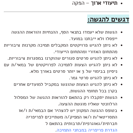
יעודי ארוך
– הפקה
ם להגשה:
גשות שלא יעמדו בתנאי הסף, ההנחיות והוראות ההגשה
יפסלו ולא ייבחנו במועד.
א ניתן להגיש פרויקטים המקבלים תמיכה מקרנות ציבוריות
התחום האזורי ומהתחום הייעודי.
א ניתן להגיש סרטים סגורים שהוקרנו במסגרות ציבוריות.
א ניתן להגיש הצעות לתמיכה לפרויקטים של במאי/ת עם
סיון בבימוי של 3 או יותר סרטים באורך מלא.
א ניתן להגיש סרטי גמר.
א ניתן להגיש הצעות שהוגשו במקביל למועדים אחרים
קרן בכל תחומי ההגשות.
גשות יתקבלו רק בהתאם להוראות ההגשה של המסלול
רלוונטי שאליו מוגשת ההצעה.
טופס ההגשה המקוון יש להצהיר אם הבמאי/ת ו/או
תסריטאי/ת ו/או המפיק/ה משתייכים לפריפריה
ברתית/גאוגרפית/תרבותית בהתאם ל
גדרת פריפריה במבחני התמיכה
.