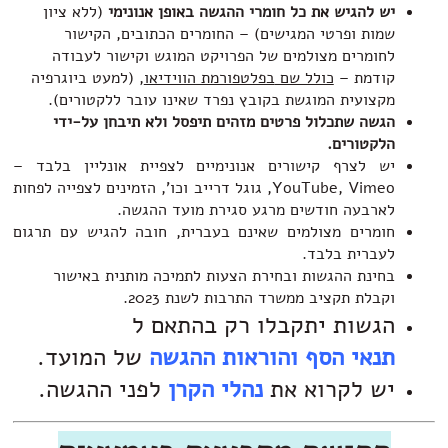
ש להגיש את כל חומרי ההגשה באופן אנונימי
(ללא ציון
מות ופרטי המגישים) – החומרים הכתובים, הקישור
חומרים מצולמים של הפרויקט המוגש וקישור לעבודה
ודמת –
כולל שם
בפלטפורמת הווידיאו
, (למעט ביוגרפיה
קצועית המוגשת בקובץ נפרד שאינו עובר ללקטורים).
גשה שתכלול פרטים מזהים תיפסל ולא תיבחן על-ידי
לקטורים.
ש לצרף קישורים אנונימיים לצפיית אונליין בלבד –
YouTube, Vimeo, גוגל דרייב וכו', הזמינים לצפייה לפחות
ארבעה חודשים מרגע סגירת מועד ההגשה.
ומרים מצולמים שאינם בעברית, חובה להגיש עם תרגום
עברית בלבד.
חינת ההגשות ובחירת הצעות לתמיכה מותנית באישור
קבלת תקציב ממשרד התרבות לשנת 2023.
גשות יתקבלו רק בהתאם ל
נאי הסף והוראות ההגשה
של המועד.
ש לקרוא את
נהלי הקרן
לפני ההגשה.