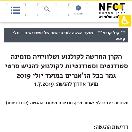
אש
חילתו
ל
דף,
ף
אפשרותך
English
לחוץ
ינטרנט,
חץ
נטר
די
נטר
תוכן
** קול קורא** – מועד הגשה לסרטי גמר של סטודנטים – יולי
די
דלג
מרכזי,
2019
אזור
עבור
באפשרותך
בא
אזור
ללחוץ
וכן
אנטר
הקרן החדשה לקולנוע וטלוויזיה מזמינה
רכזי
כדי
לדלג
סטודנטים וסטודנטיות לקולנוע
להגיש סרטי
לאזור
גמר בכל הז'אנרים
במועד יולי 2019
הבא
מועד אחרון להגשה: 1.7.2019
תשובות יינתנו לא יאוחר מ-4 חודשים ממועד ההגשה (לרוב פחות)
דרישות ההגשה
: