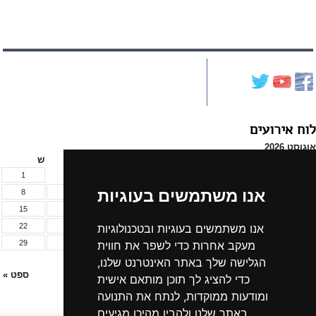
לוח אירועים
אוגוסט 2026
א
ב
ג
ד
ה
ו
ש
1
אנו משתמשים בעוגיות
8
7
6
5
4
3
2
15
14
13
12
11
10
9
אנו משתמשים בעוגיות ובטכנולוגיות
22
21
20
19
18
17
16
מעקב אחרות כדי לשפר את חווית
29
28
27
26
25
24
23
הגלישה שלך באתר האינטרנט שלנו,
31
30
« יול
ספט »
כדי להציג לך תוכן מותאם אישית
ומודעות ממוקדות, לנתח את התנועה
לכל אירועי החודש »
באתר שלנו ולהבין מהיכן מגיעים