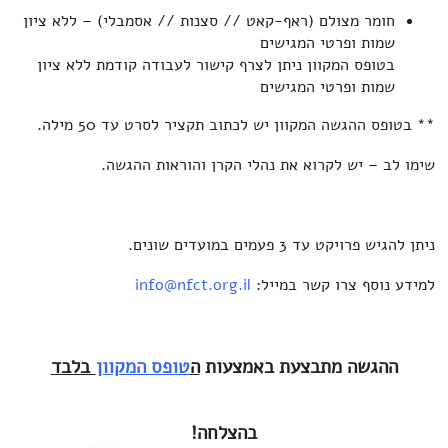
חומר מצולם (ראף-קאט // סצנות // אסמבלי) – ללא ציון
שמות ופרטי המגישים
בטופס המקוון ניתן לצרף קישור לעבודה קודמת ללא ציון
שמות ופרטי המגישים
** בטופס ההגשה המקוון יש לכתוב תקציר לסרט עד 50 מילה.
שימו לב – יש לקרוא את
נהלי הקרן
ו
הוראות ההגשה
.
ניתן להגיש פרויקט עד 3 פעמים במועדים שונים.
למידע נוסף צרו קשר במייל:
info@nfct.org.il
ההגשה מתבצעת באמצעות
ה
טופס המקוון
בלבד
בהצלחה
!