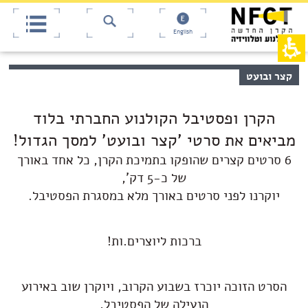
אש
חילתו
ל
דף,
ף
אפשרותך
English
לחוץ
ינטרנט,
חץ
נטר
די
נטר
תוכן
קצר ובועט
די
דלג
מרכזי,
אזור
עבור
באפשרותך
בא
אזור
ללחוץ
הקרן ופסטיבל הקולנוע החברתי בלוד
וכן
אנטר
רכזי
מביאים את סרטי 'קצר ובועט' למסך הגדול!
כדי
לדלג
6 סרטים קצרים שהופקו בתמיכת הקרן, כל אחד באורך
לאזור
הבא
של כ-5 דק',
יוקרנו לפני סרטים באורך מלא במסגרת הפסטיבל.
ברכות ליוצרים.ות!
הסרט הזוכה יוכרז בשבוע הקרוב, ויוקרן שוב באירוע
הנעילה של הפסטיבל,