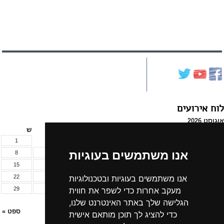
לוח אירועים
אוגוסט 2026
א
ב
ג
ד
ה
ו
ש
1
אנו משתמשים בעוגיות
8
7
6
5
4
3
2
15
14
13
12
11
10
9
22
21
20
19
18
17
16
אנו משתמשים בעוגיות ובטכנולוגיות
29
28
27
26
25
24
23
מעקב אחרות כדי לשפר את חווית
31
30
הגלישה שלך באתר האינטרנט שלנו,
« יול
ספט »
כדי להציג לך תוכן מותאם אישית