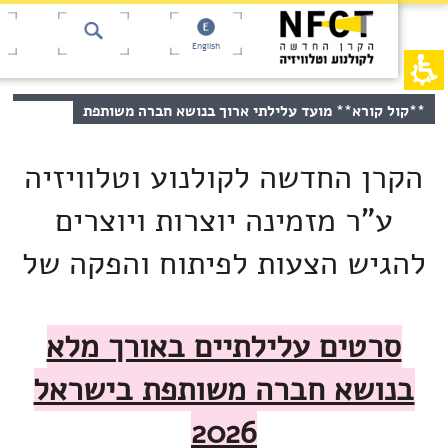
תו
שרותך
English
ץ
רנט,
ר
ר
כן
*קול קורא** מועד עלילתי ארוך בנושא חברה משותפת
כזי,
ר
ר
פשרותך
ר
חוץ
קרן החדשה לקולנוע וטלוויזיה
טר
י
י
ע"ר מזמינה יוצרות ויוצרים
לג
זור
הגיש הצעות לפיתוח והפקה של
א
סרטים עלילתיים באורך מלא
בנושא חברה משותפת בישראל
2026