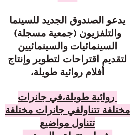
يدعو الصندوق الجديد للسينما
والتلفزيون (جمعية مسجلة)
السينمائيات والسينمائيين
لتقديم اقتراحات لتطوير
وإنتاج
أفلام روائية طويلة،
​ روائية طويلة،في جانرات
ختلفة تتناولفي جانرات مختلفة
تتناول مواضيع