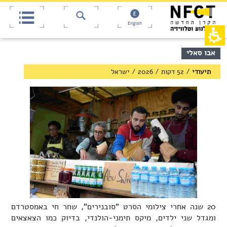
אש
חילתו
ל
דף,
ף
אפשרותך
English
לחוץ
ינטרנט,
חץ
נטר
די
נטר
תוכן
אבו סאלי
די
דלג
מרכזי,
אזור
עבור
באפשרותך
תיעודי
/
52 דקות
/
2026
/
ישראל
בא
אזור
ללחוץ
וכן
אנטר
רכזי
כדי
לדלג
לאזור
הבא
20 שנה אחרי צילומי הסרט "
סובנירים
", שחר חי באמסטרדם
ומגדל שני ילדים, מיקס תימני-הולנדי, בדיוק כמו הצאצאים