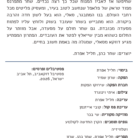
שחיפשו אז לאביו המנוח שכל כך רצה נכדים. שחר מתפרנס
מפוד טראק של פלאפל שנחשב לטוב בעיר, ומעסיק פליטים מכל
רחבי העולם. בנו המתבגר, סאלי, הוא בעל לשון חדה והרבה
ביקורת. הוא מתבייש בשחר שעובד בשוק ולוחץ עליו לפתוח
מסעדה מכובדת. גם שחר חולם על מסעדה, אבל מוותר על
החלום כשהוא מבין שייאלץ לפטר את העובדים. הפתרון המפתיע
מגיע דווקא מסאלי, שמגלה מה באמת חשוב בחיים.
יוצרים: שחר כהן, חליל אפרת.
פסטיבלים ופרסים:
בימוי
: חליל אפרת
פסטיבל דוקאביב, תל אביב
הפקה
: שרון שמיר
ישראל, 2026.
חברת הפקה
: שירוקו הפקות
צילום
: איתי וינוגרד
עריכה
: חליל אפרת
עריכת פס קול
: קובי אייזנמן
מוזיקה מקורית
: שי בכר
גופים תומכים
: הקרן החדשה לקולנוע
וטלוויזיה
תסריט
: חליל אפרת, שחר כהן, שרון