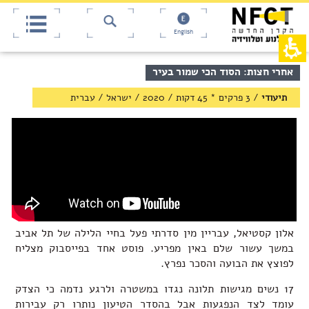
אש
חילתו
ל
דף,
ף
אפשרותך
English
לחוץ
ינטרנט,
חץ
נטר
די
נטר
תוכן
אחרי חצות: הסוד הכי שמור בעיר
די
דלג
מרכזי,
אזור
עבור
באפשרותך
תיעודי
/
3 פרקים * 45 דקות
/
2020
/
ישראל
/
עברית
בא
אזור
ללחוץ
וכן
אנטר
רכזי
כדי
לדלג
לאזור
הבא
אלון קסטיאל, עבריין מין סדרתי פעל בחיי הלילה של תל אביב
במשך עשור שלם באין מפריע. פוסט אחד בפייסבוק מצליח
לפוצץ את הבועה והסכר נפרץ.
17 נשים מגישות תלונה נגדו במשטרה ולרגע נדמה כי הצדק
עומד לצד הנפגעות אבל בהסדר הטיעון נותרו רק עבירות