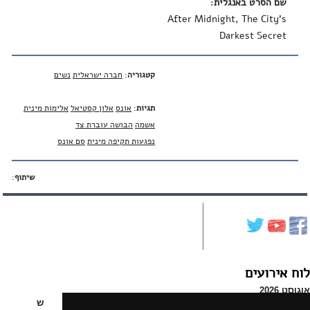
שם הסרט באנגלית
:
After Midnight, The City’s
Darkest Secret
קטגוריה
:
חברה ישראלית
נשים
תגיות
:
אונס
אלון קסטיאל
אלימות מינית
אשמה
הבושה עוברת צד
נפגעות תקיפה מינית
סם אונס
שיתוף
:
לוח אירועים
אוגוסט 2026
א
ב
ג
ד
ה
ו
ש