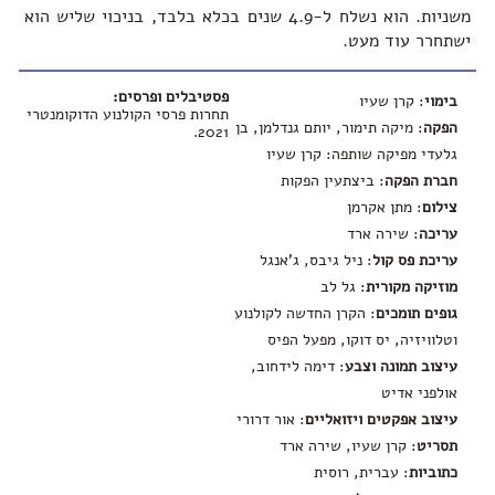
משניות. הוא נשלח ל-4.9 שנים בכלא בלבד, בניכוי שליש הוא
ישתחרר עוד מעט.
פסטיבלים ופרסים:
בימוי
: קרן שעיו
תחרות פרסי הקולנוע הדוקומנטרי
הפקה
: מיקה תימור, יותם גנדלמן, בן
2021.
גלעדי מפיקה שותפה: קרן שעיו
חברת הפקה
: ביצתעין הפקות
צילום
: מתן אקרמן
עריכה
: שירה ארד
עריכת פס קול
: ניל גיבס, ג'אנגל
מוזיקה מקורית
: גל לב
גופים תומכים
: הקרן החדשה לקולנוע
וטלוויזיה, יס דוקו, מפעל הפיס
עיצוב תמונה וצבע
: דימה לידחוב,
אולפני אדיט
עיצוב אפקטים ויזואליים
: אור דרורי
תסריט
: קרן שעיו, שירה ארד
כתוביות
: עברית, רוסית