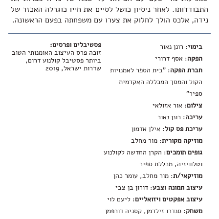
התבודדותו. לאחר ניסיון כושל לסיים את חייו כוגרלה האכזר של
נידה, אלכס הולך לחלוק את צערו עם משפחתה בפעם הראשונה.
פסטיבלים ופרסים:
בימוי
: רונן נאור
זוכה פרס העיצוב האומנותי הטוב
הפקה
: אסף דרורי
ביותר פסטיבל קולנוע דרום,
שדרות ישראל, 2019
חברת הפקה
: "בית הספר לאמנויות
הקול והמסך המכללה האקדמית
ספיר"
צילום
: אור אזולאי
עריכה
: רונן נאור
עריכת פס קול
: אילן אדמון
מוזיקה מקורית
: מור מחלב
גופים תומכים
: הקרן החדשה לקולנוע
וטלוויזיה, מכללת ספיר
מוזיקאי/ת
: מור מחלב, עומר כהן
עיצוב תמונה וצבע
: דורון בן צבי
עיצוב אפקטים ויזואליים
: ליעם לוי
משחק
: סנדרו זילדמן, קסניה דורפמן