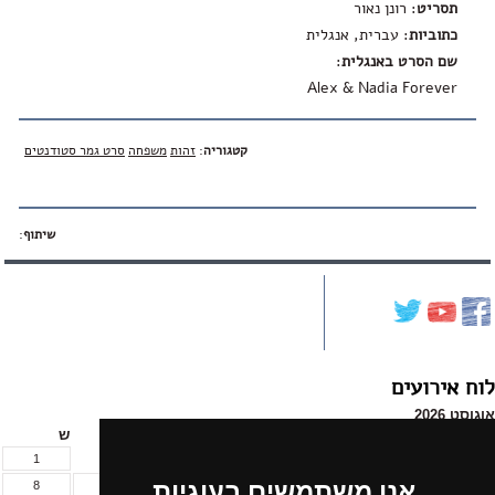
תסריט
: רונן נאור
כתוביות
: עברית, אנגלית
שם הסרט באנגלית
:
Alex & Nadia Forever
קטגוריה
:
זהות
משפחה
סרט גמר סטודנטים
שיתוף
:
לוח אירועים
אוגוסט 2026
א
ב
ג
ד
ה
ו
ש
1
אנו משתמשים בעוגיות
8
7
6
5
4
3
2