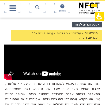
אש
חילתו
ל
דף,
ף
אפשרותך
English
לחוץ
ינטרנט,
חץ
נטר
די
נטר
תוכן
אלכס ונדיה לנצח
די
דלג
מרכזי,
אזור
עבור
באפשרותך
סטודנטים
/
עלילתי / 20 דקות
/
2019
/
ישראל
/
בא
אזור
ללחוץ
עברית, רוסית
וכן
אנטר
רכזי
כדי
לדלג
לאזור
הבא
בתחושת אשמה וגעגוע לאהובתו נדיה שנרצחה על ידי אלמוני,
אלכס מאמץ שלב אחר שלב את זהותה. בזמן שמשפחתה
מתאבלת בביתם אלכס מתבודד ומסתגר בביתו שהופך להיות
אט-אט מקדש אבסורדי להנצחת נדיה. שליחות דואר מסתוריות
שמגיעות מדי פעם עם חבילות על שמה של נדיה מפרות את