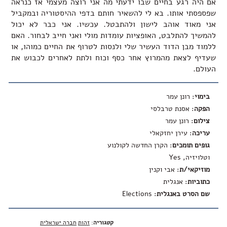
אם היה רגע בחיים שבו ידעתי מה אני רוצה מעצמי אז כנראה
שפספסתי אותו. בא לי להשאיר חותם בדפי ההיסטוריה ובמקביל
אני מאוד אוהב לישון ולהתבטל. עכשיו. אני כבר לא יכול
להמשיך להתלבט, האופציות עומדות מולי ואני חייב לבחור. האם
ללמוד מבן הדוד העשיר שלי ולנסות לטרוף את החיים כמוהו, או
שעדיף לצאת מהמרוץ אחר כסף וכוח ולתת לאחרים לכבוש את
העולם.
בימוי
: רונן עמר
הפקה
: אסנת טרבלסי
צילום
: רונן עמר
עריכה
: עירן יחזקאלי
גופים תומכים
: הקרן החדשה לקולנוע
וטלויזיה, Yes
מוזיקאי/ת
: אבי וקנין
כתוביות
: אנגלית
שם הסרט באנגלית
:
Elections
קטגוריה
:
זהות
חברה ישראלית