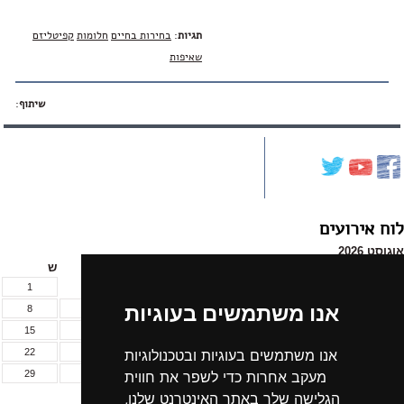
תגיות
:
בחירות בחיים
חלומות
קפיטליזם
שאיפות
שיתוף
:
לוח אירועים
אוגוסט 2026
א
ב
ג
ד
ה
ו
ש
1
אנו משתמשים בעוגיות
8
7
6
5
4
3
2
15
14
13
12
11
10
9
אנו משתמשים בעוגיות ובטכנולוגיות
22
21
20
19
18
17
16
מעקב אחרות כדי לשפר את חווית
29
28
27
26
25
24
23
הגלישה שלך באתר האינטרנט שלנו,
31
30