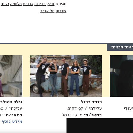
תגיות
:
7.10
בדידות
גברים
מלחמה
נשים
שדרות
תל אביב
רטים הבאים
פנתר כפול
גילה ההולכ
עלילתי / 97 דקות
עלילתי / 20 דקות
במאי/ת
: מרקו כרמל
במאי/ת
: י
מידע נוסף >>
מידע נוסף 