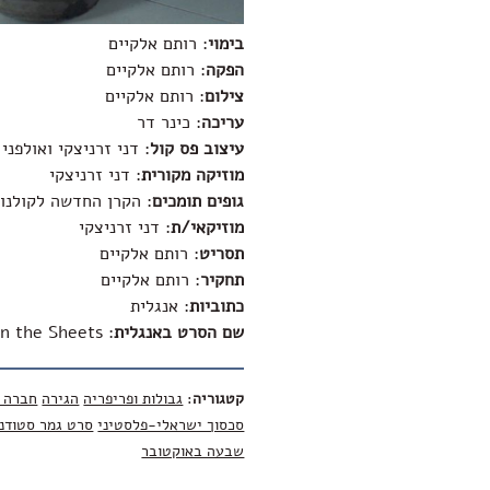
בימוי
: רותם אלקיים
הפקה
: רותם אלקיים
צילום
: רותם אלקיים
עריכה
: כינר דר
עיצוב פס קול
: דני זרניצקי ואולפני DB
מוזיקה מקורית
: דני זרניצקי
גופים תומכים
: הקרן החדשה לקולנוע ו
מוזיקאי/ת
: דני זרניצקי
תסריט
: רותם אלקיים
תחקיר
: רותם אלקיים
כתוביות
: אנגלית
שם הסרט באנגלית
:
n the Sheets
קטגוריה
:
גבולות ופריפריה
הגירה
חברה 
סכסוך ישראלי-פלסטיני
סרט גמר סטודנ
שבעה באוקטובר