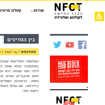
חילתו
ל
אודות
קטלוג סרטים
ף
ינטרנט,
חץ
נטר
די
אש
עבור
דף,
אזור
אפשרותך
תוכן
בין הסדינים
וכן
לחוץ
מרכזי,
רכזי
נטר
באפשרותך
די
ללחוץ
סטודנטים
/
14 דקות / תיעודי
דלג
אנטר
אזור
כדי
בא
לדלג
באוקטובר שלחו אותה לח
לאזור
לילה חסר מנוחה היא עו
הבא
וחום מהגברים שהיא פו
נחמה. הרחובות האפלי
בדידותה. עם עלות השחר,
ריקות יותר.