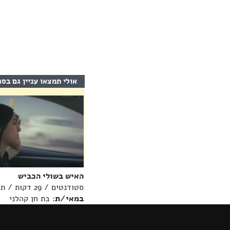
אולי תמצאו עניין גם בס
האיש בשולי הכביש
סטודנטים / 29 דקות / תיעודי
במאי/ת
: בת חן קהלני
מידע נוסף >>