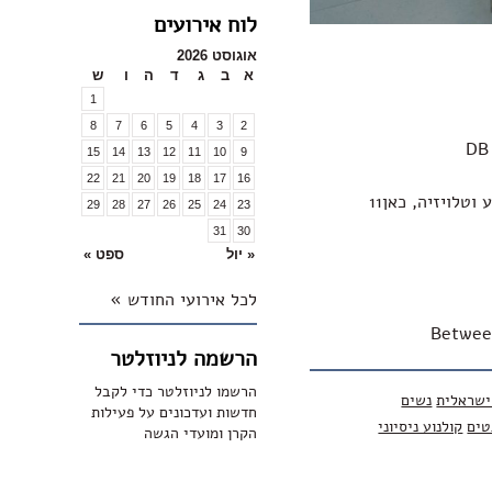
לוח אירועים
אוגוסט 2026
א
ב
ג
ד
ה
ו
ש
1
8
7
6
5
4
3
2
15
14
13
12
11
10
9
22
21
20
19
18
17
16
טלויזיה, כאן11
29
28
27
26
25
24
23
31
30
« יול
ספט »
לכל אירועי החודש »
Betwee
הרשמה לניוזלטר
הרשמו לניוזלטר כדי לקבל
ישראלית
נשים
חדשות ועדכונים על פעילות
טים
קולנוע ניסיוני
הקרן ומועדי הגשה