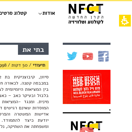
חילתו
ל
אודות
קטלוג סרטים
ף
ינטרנט,
חץ
נטר
די
אש
עבור
דף,
אזור
אפשרותך
תוכן
בתי את
וכן
לחוץ
מרכזי,
רכזי
נטר
באפשרותך
די
ללחוץ
תיעודי
/
50 דקות
/
998
דלג
אנטר
אזור
כדי
בא
לדלג
במכבסה קטנה. לכאורה חיי
לאזור
בין המציאות היומיומית ל
הבא
בלבול ובעיקר כאב – כאב
מינית. ומנגד -המציאות 
המוסדות שאינם רגישים די
אדישות המשטרה והפרק
יודעת כיצד להתמודד. 
ומשפחתה את השתיקה, נלח