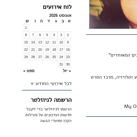
לוח אירועים
אוגוסט 2026
א
ב
ג
ד
ה
ו
ש
1
8
7
6
5
4
3
2
15
14
13
12
11
10
9
22
21
20
19
18
17
16
ים המאוחדים"
29
28
27
26
25
24
23
31
30
« יול
ספט »
 וטלויזיה, מרכז הסרט
לכל אירועי החודש »
הרשמה לניוזלטר
My O
הרשמו לניוזלטר כדי לקבל
חדשות ועדכונים על פעילות
הקרן ומועדי הגשה