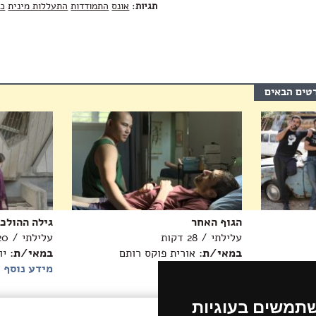
תגיות
:
אונס
התמודדות
התעללות מינית
כ
רטים הבאים
הגוף האחר
גילה ההולכ
עלילתי / 28 דקות
עלילתי / 20 דקות
במאי/ת
: אורית פוקס רותם
במאי/ת
: י
מידע נוסף >>
מידע נוסף 
שתמשים בעוגיות