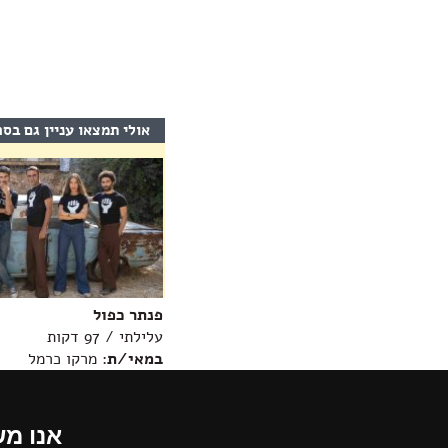
אולי תמצאו עניין גם בס
פנתר כפול
עלילתי / 97 דקות
במאי/ת
: מרקו כרמל
מידע נוסף >>
תחתית
אנו מ
הדף,