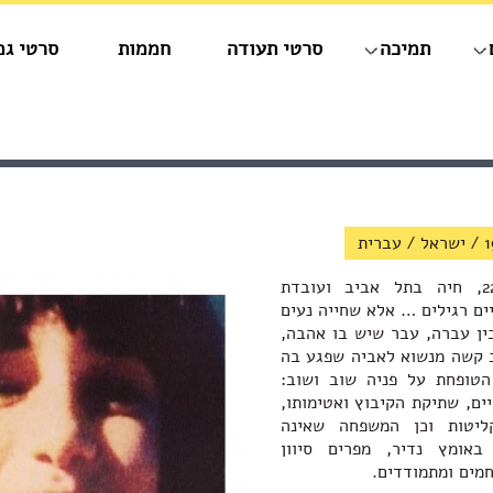
תמיכה
סרטי תעודה
חממות
סרטי גמ
1
/
ישראל
/
עברית
סיוון, קיבוצניקית בת 22, חיה בתל אביב ועובדת
ם רגילים … אלא שחייה נעים
בין עברה, עבר שיש בו אהבה,
 קשה מנשוא לאביה שפגע בה
הטופחת על פניה שוב ושוב:
ים, שתיקת הקיבוץ ואטימותו,
ליטות וכן המשפחה שאינה
באומץ נדיר, מפרים סיוון
מים ומתמודדים.