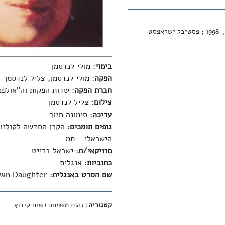
ציון לשבח בפסטיבל ירושלים, 1998 ; פסטיבל ישראפסט-
בימוי
: מולי לנדסמן
הפקה
: מולי לנדסמן, צליל לנדסמן
חברת הפקה
: שדות הפקות וה"אולפנ
צילום
: צליל לנדסמן
עריכה
: סימונה חנוך
גופים תומכים
: הקרן החדשה לקולנוע
הישראלי - תמ
מוזיקאי/ת
: ישראל ברייט
כתוביות
: אנגלית
שם הסרט באנגלית
:
wn Daughter
קטגוריה
:
זהות
משפחה
נשים
קיבוץ