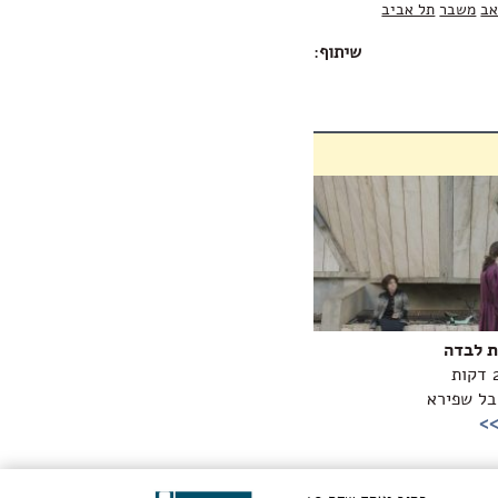
אב
משבר
תל אביב
שיתוף
:
ת לבדה
ובל שפירא
>>