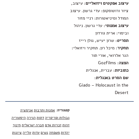
עיצוב אפקטים ויזואליים
: עיצוב,
ציור ורוטוסקופ: עדי גרשון. עיצוב
המודל ומיניאטורות: רניי מזור
עיצוב אמנותי
: עדי גרשון. ניהול
ובימוי: ארית גורדון
תסריט
: שרון יעיש, גולן רייז
תחקיר
: מיכל רון. תחקיר ויזואלי:
הגר אלרואי, אורי תור
הפצה
: Go2Films
כתוביות
: עברית, אנגלית
שם הסרט באנגלית
:
Giado – Holocaust in the
Desert
קטגוריה
:
אמנות ותרבות
אנימציה
גבולות ופריפריה
דתות
הגירה
היסטוריה
זהות
זכויות אדם
חברה ישראלית
חינוך
יהדות
משפחה
נשים
עדות
עלייה
ציונות