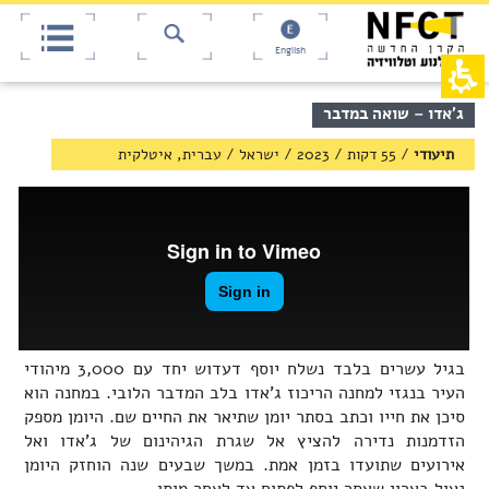
אש
חילתו
ל
דף,
ף
אפשרותך
English
לחוץ
ינטרנט,
חץ
נטר
די
נטר
תוכן
ג'אדו – שואה במדבר
די
דלג
מרכזי,
אזור
עבור
באפשרותך
תיעודי
/
55 דקות
/
2023
/
ישראל
/
עברית, איטלקית
בא
אזור
ללחוץ
וכן
אנטר
רכזי
כדי
לדלג
לאזור
הבא
בגיל עשרים בלבד נשלח יוסף דעדוש יחד עם 3,000 מיהודי
העיר בנגזי למחנה הריכוז ג'אדו בלב המדבר הלובי. במחנה הוא
סיכן את חייו וכתב בסתר יומן שתיאר את החיים שם. היומן מספק
הזדמנות נדירה להציץ אל שגרת הגיהינום של ג'אדו ואל
אירועים שתועדו בזמן אמת. במשך שבעים שנה הוחזק היומן