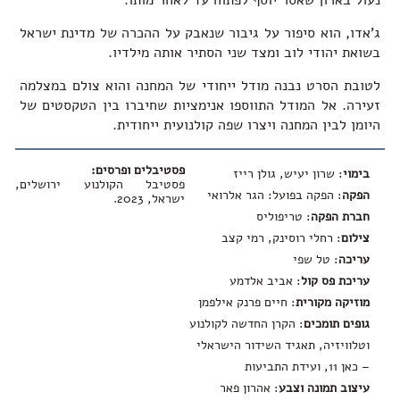
נעול בארון שאסר יוסף לפתוח עד לאחר מותו.
ג'אדו, הוא סיפור על גיבור שנאבק על ההכרה של מדינת ישראל
בשואת יהודי לוב ומצד שני הסתיר אותה מילדיו.
לטובת הסרט נבנה מודל ייחודי של המחנה והוא צולם במצלמה
זעירה. אל המודל התווספו אנימציות שחיברו בין הטקסטים של
היומן לבין המחנה ויצרו שפה קולנועית ייחודית.
פסטיבלים ופרסים:
בימוי
: שרון יעיש, גולן רייז
פסטיבל הקולנוע ירושלים,
הפקה
: הפקה בפועל: הגר אלרואי
ישראל, 2023.
חברת הפקה
: טריפוליס
צילום
: רחלי רוסינק, רמי קצב
עריכה
: טל שפי
עריכת פס קול
: אביב אלדמע
מוזיקה מקורית
: חיים פרנק אילפמן
גופים תומכים
: הקרן החדשה לקולנוע
וטלוויזיה, תאגיד השידור הישראלי
– כאן 11, ועידת התביעות
עיצוב תמונה וצבע
: אהרון פאר