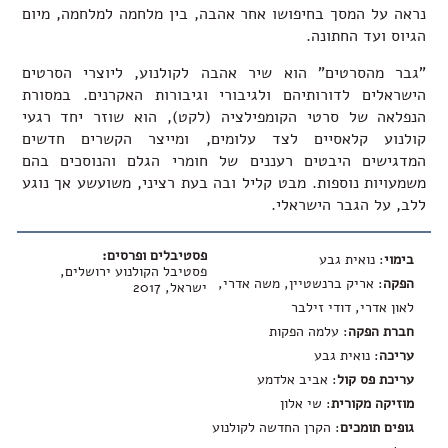
נראה על המסך בחיפושו אחר אהבה, בין מלחמה למלחמה, מיום
הגיוס ועד החתונה.
"גבר מהסרטים" הוא שיר אהבה לקולנוע, ליוצרי הסרטים
הישראלים לדורותיהם ולגיבורי וגיבורות האקרנים. במסורת
הנפלאה של סרטי הקומפילציה (לקט), הוא שוזר יחד רגעי
קולנוע קלאסיים לצד עלומים, ומייצר הקשרים חדשים
המדגישים היבטים רעננים של חומרי הגלם והנוסכים בהם
משמעויות נוספות. מבט קליל ובה בעת רציני, משועשע אך נוגע
ללב, על הגבר הישראלי.
פסטיבלים ופרסים:
בימוי
: נואית גבע
פסטיבל הקולנוע ירושלים,
הפקה
: אריק ברנשטיין, משה אדרי,
ישראל, 2017
לאון אדרי, דודי זילבר
חברת הפקה
: עלמה הפקות
עריכה
: נואית גבע
עריכת פס קול
: אביב אלדמע
מוזיקה מקורית
: שי אלון
גופים תומכים
: הקרן החדשה לקולנוע