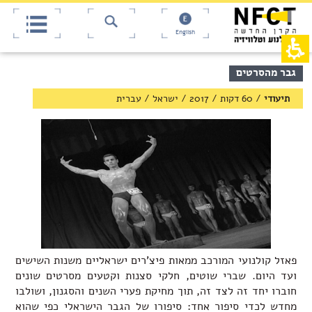
אש
חילתו
ל
דף,
ף
אפשרותך
English
לחוץ
ינטרנט,
חץ
נטר
די
נטר
תוכן
גבר מהסרטים
די
דלג
מרכזי,
אזור
עבור
באפשרותך
תיעודי
/
60 דקות
/
2017
/
ישראל
/
עברית
בא
אזור
ללחוץ
וכן
אנטר
רכזי
כדי
לדלג
לאזור
הבא
פאזל קולנועי המורכב ממאות פיצ'רים ישראליים משנות השישים
ועד היום. שברי שוטים, חלקי סצנות וקטעים מסרטים שונים
חוברו יחד זה לצד זה, תוך מחיקת פערי השנים והסגנון, ושולבו
מחדש לכדי סיפור אחד: סיפורו של הגבר הישראלי כפי שהוא