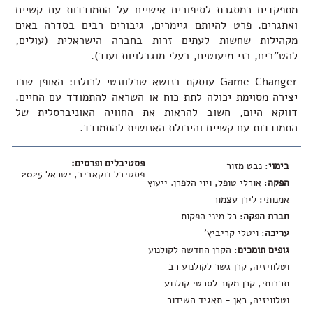
מתפקדים כמסגרת לסיפורים אישיים על התמודדות עם קשיים
ואתגרים. פרט להיותם גיימרים, גיבורים רבים בסדרה באים
מקהילות שחשות לעתים זרות בחברה הישראלית (עולים,
להט"בים, בני מיעוטים, בעלי מוגבלויות ועוד).
Game Changer עוסקת בנושא שרלוונטי לכולנו: האופן שבו
יצירה מסוימת יכולה לתת כוח או השראה להתמודד עם החיים.
דווקא היום, חשוב להראות את החוויה האוניברסלית של
התמודדות עם קשיים והיכולת האנושית להתמודד.
פסטיבלים ופרסים:
בימוי
: נבט מזור
פסטיבל דוקאביב, ישראל 2025
הפקה
: אורלי טופל, ויוי הלפרן. ייעוץ
אמנותי: לירן עצמור
חברת הפקה
: כל מיני הפקות
עריכה
: ויטלי קריביץ'
גופים תומכים
: הקרן החדשה לקולנוע
וטלוויזיה, קרן גשר לקולנוע רב
תרבותי, קרן מקור לסרטי קולנוע
וטלוויזיה, כאן - תאגיד השידור