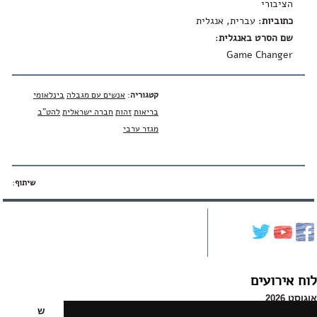
הציבורי
כתוביות
: עברית, אנגלית
שם הסרט באנגלית
:
Game Changer
קטגוריה
:
אנשים עם מגבלה
בינלאומי
בריאות
זהות
חברה ישראלית
להט"ב
מגזר ערבי
שיתוף
:
לוח אירועים
אוגוסט 2026
א
ב
ג
ד
ה
ו
ש