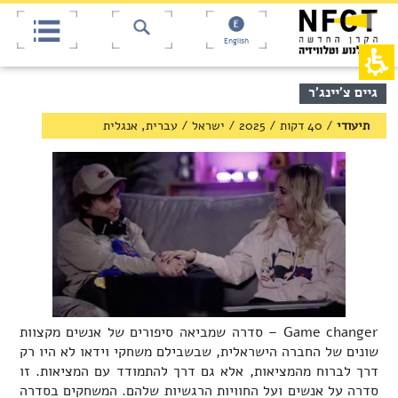
אש
חילתו
ל
דף,
ף
אפשרותך
English
לחוץ
ינטרנט,
חץ
נטר
די
נטר
תוכן
גיים צ'יינג'ר
די
דלג
מרכזי,
אזור
עבור
באפשרותך
תיעודי
/
40 דקות
/
2025
/
ישראל
/
עברית, אנגלית
בא
אזור
ללחוץ
וכן
אנטר
רכזי
כדי
לדלג
לאזור
הבא
Game changer – סדרה שמביאה סיפורים של אנשים מקצוות
שונים של החברה הישראלית, שבשבילם משחקי וידאו לא היו רק
דרך לברוח מהמציאות, אלא גם דרך להתמודד עם המציאות. זו
סדרה על אנשים ועל החוויות הרגשיות שלהם. המשחקים בסדרה