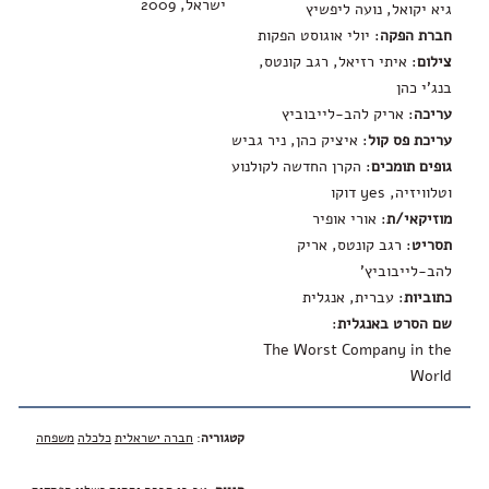
ישראל, 2009
גיא יקואל, נועה ליפשיץ
חברת הפקה
: יולי אוגוסט הפקות
צילום
: איתי רזיאל, רגב קונטס,
בנג'י כהן
עריכה
: אריק להב-לייבוביץ
עריכת פס קול
: איציק כהן, ניר גביש
גופים תומכים
: הקרן החדשה לקולנוע
וטלוויזיה, yes דוקו
מוזיקאי/ת
: אורי אופיר
תסריט
: רגב קונטס, אריק
להב-לייבוביץ'
כתוביות
: עברית, אנגלית
שם הסרט באנגלית
:
The Worst Company in the
World
קטגוריה
:
חברה ישראלית
כלכלה
משפחה