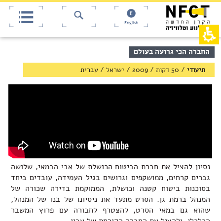
אש
חילתו
ל
דף,
ף
אפשרותך
English
לחוץ
ינטרנט,
חץ
נטר
די
נטר
תוכן
החברה הכי גרועה בעולם
די
דלג
מרכזי,
אזור
עבור
באפשרותך
תיעודי
/
50 דקות
/
2009
/
ישראל
/
עברית
בא
אזור
ללחוץ
וכן
אנטר
רכזי
כדי
לדלג
לאזור
הבא
נסיון להציל את חברת הביטוח הכושלת של אבי הבמאי, שלושה
גברים קרחים, ממושקפים וגרושים בגיל העמידה, עובדים ביחד
בסוכנות ביטוח קטנה וכושלת, הממוקמת בדירה שכורה של
המנהל ברמת גן. הסרט מתעד את ניסיונו של בנו של המנהל,
שהוא גם במאי הסרט, להצטרף לחבורה עם פרוץ המשבר