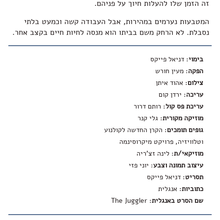
זה הזמן שלו להעלות חיוך על פניהם.
המטבעות נערמים במהירות, אבל העבודה קשה וכמעט בלתי
נסבלת. לא הרחק משם בביתו הוא מנסה לחיות חיים בקצב אחר.
בימוי
: דניאל פייקס
הפקה
: מעין חורש
צילום
: אהוד איתן
עריכה
: ירדן קום
עריכת פס קול
: רותם דרור
מוזיקה מקורית
: גלי קנר
גופים תומכים
: הקרן החדשה לקולנוע
וטלוויזיה, פרויקט מיקרוסינמה
מוזיקאי/ת
: לינה זצ'ריה
עיצוב תמונה וצבע
: יוני פזי
תסריט
: דניאל פייקס
כתוביות
: אנגלית
שם הסרט באנגלית
:
The Juggler