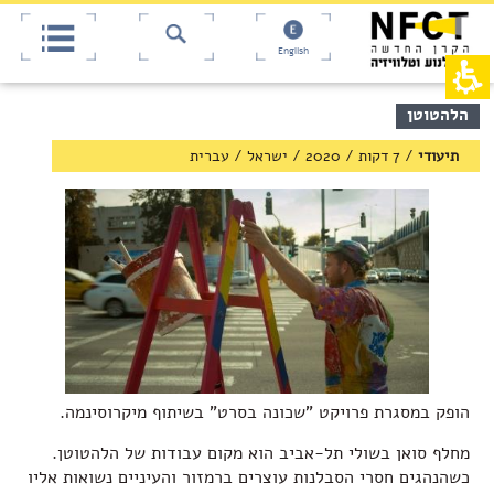
אש
חילתו
ל
דף,
ף
אפשרותך
English
לחוץ
ינטרנט,
חץ
נטר
די
נטר
תוכן
הלהטוטן
די
דלג
מרכזי,
אזור
עבור
באפשרותך
תיעודי
/
7 דקות
/
2020
/
ישראל
/
עברית
בא
אזור
ללחוץ
וכן
אנטר
רכזי
כדי
לדלג
לאזור
הבא
הופק במסגרת
פרויקט "שכונה בסרט"
בשיתוף מיקרוסינמה.
מחלף סואן בשולי תל-אביב הוא מקום עבודות של הלהטוטן.
כשהנהגים חסרי הסבלנות עוצרים ברמזור והעיניים נשואות אליו