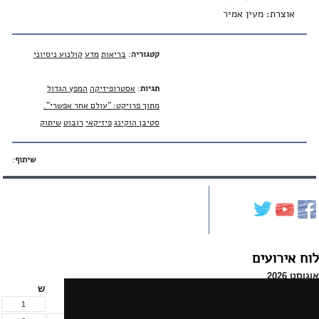
אוצרת: מעין אמיר
קטגוריה
:
בריאות
מדע
קולנוע ניסיוני
תגיות
:
אסטרופיזיקה
המפץ הגדול
מתוך פרויקט: "עולם אחר אפשרי".
סטיבן הוקינג
פיזיקאי
רובוט
שיתוק
שיתוף
:
לוח אירועים
אוגוסט 2026
א
ב
ג
ד
ה
ו
ש
1