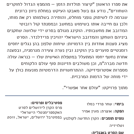
את ספרו הראשון “קיצור תולדות הזמן — מהמפץ הגדול לחוקרים
השחורים”, נודע גם בשל מאבקו העיקש במחלת ניוון כרונית
שגרמה לו לשיתוק גופני מוחלט, והותירה בשלמותו רק את מוחו,
ולכן גם חייבה אותו בשימוש במחשב ובמסנתז קול רובוטי
המדובב את מחשבותיו. הוקינג מגולם בסרט ידי שלושה שחקנים
ביניהם השחקן והמדובב הישראלי יהויכין פרידלנדר. הסרט
מציג סצנות אחדות בין הדמויות: שיחות טלפון בהן נגלים יחסים
רומנטיים סוערים בין הוקינג ובין נערה צעירה מגרמניה, ובסצנה
אחרת נחשף יחסו המתעלל במטפלת האישית שלו — כנראה עולה
חדשה מברה”מ, וכן משולבים חזיונות סוף עולם הלקוחים
מספרות אסטרופיזיקה. ההתרחשויות הדרמטיות מונעות כולן על
ידי מוחה של הדמות המרכזית.
מתוך פרויקט: "עולם אחר אפשרי".
פסטיבלים ופרסים:
בימוי
: שחר פרדי כסלו
פרס הקרן לירושלים לסרט
הפקה
: אוצרת: מעין אמיר
האקספרימנטלי הישראלי
בפסטיבל ירושלים, ישראל, 2011
גופים תומכים
: הקרן החדשה לקולנוע
וטלויזיה
שם הסרט באנגלית
: