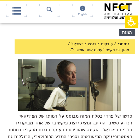
אש
חילתו
ל
דף,
ף
אפשרותך
English
לחוץ
ינטרנט,
חץ
נטר
די
נטר
תוכן
המוח
די
דלג
מרכזי,
אזור
עבור
באפשרותך
ניסיוני
/
9 דקות
/
2011
/
ישראל
/
בא
אזור
ללחוץ
מתוך פרויקט: "עולם אחר אפשרי".
וכן
אנטר
רכזי
כדי
לדלג
לאזור
הבא
סרטו של פרדי כסליו המוח מבוסס על דמותו של הפיזיקאי
הנודע סטיבן הוקינג ומציג ייצוג פיקטיבי של אחד מביקוריו
הרבים בישראל. הוקינג שהתפרסם בעיקר בזכות מחקריו בתחום
האסטרופיזיקה התיאורטית וספרי המדע הפופולארי, הכוללים גם