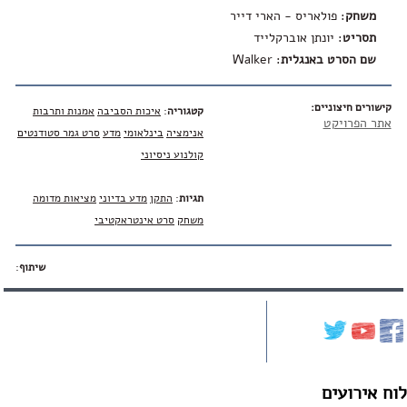
משחק
: פולאריס - הארי דייר
תסריט
: יונתן אוברקלייד
שם הסרט באנגלית
:
Walker
קישורים חיצוניים:
קטגוריה
:
איכות הסביבה
אמנות ותרבות
אתר הפרויקט
אנימציה
בינלאומי
מדע
סרט גמר סטודנטים
קולנוע ניסיוני
תגיות
:
התקן
מדע בדיוני
מציאות מדומה
משחק
סרט אינטראקטיבי
שיתוף
:
לוח אירועים