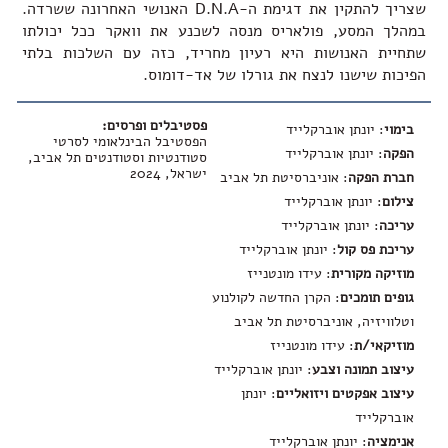
שצריך להתקין את דגימת ה-D.N.A האנושי האחרונה ששרדה.
במהלך המסע, פולאריס מנסה לשכנע את וואקר ככל יכולתו
שתחיית האנושות היא רעיון מחריד, כזה עם השלכות בלתי
הפיכות שישנו לנצח את גורלו של אד-דומוס.
פסטיבלים ופרסים:
בימוי
: יונתן אוברקלייד
הפסטיבל הבינלאומי לסרטי
הפקה
: יונתן אוברקלייד
סטודנטיות וסטודנטים תל אביב,
ישראל, 2024
חברת הפקה
: אוניברסיטת תל אביב
צילום
: יונתן אוברקלייד
עריכה
: יונתן אוברקלייד
עריכת פס קול
: יונתן אוברקלייד
מוזיקה מקורית
: עידו מונטנייז
גופים תומכים
: הקרן החדשה לקולנוע
וטלוויזיה, אוניברסיטת תל אביב
מוזיקאי/ת
: עידו מונטנייז
עיצוב תמונה וצבע
: יונתן אוברקלייד
עיצוב אפקטים ויזואליים
: יונתן
אוברקלייד
אנימציה
: יונתן אוברקלייד