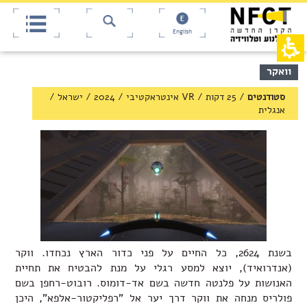
אש
חילתו
ל
דף,
ף
אפשרותך
English
לחוץ
ינטרנט,
חץ
נטר
די
נטר
תוכן
וואקר
די
דלג
מרכזי,
אזור
עבור
באפשרותך
סטודנטים
/
25 דקות / VR אינטראקטיבי
/
2024
/
ישראל
/
בא
אזור
ללחוץ
אנגלית
וכן
אנטר
רכזי
כדי
לדלג
לאזור
הבא
בשנת 2624, כל החיים על פני כדור הארץ נכחדו. ווקר
(אנדרואיד), יוצא למסע רגלי על מנת להבטיח את תחיית
האנושות על פלנטה חדשה בשם אד-דומוס. רובוט-רחפן בשם
פולריס מנחה את ווקר דרך יער אל "רפליקטור-אלפא", היכן