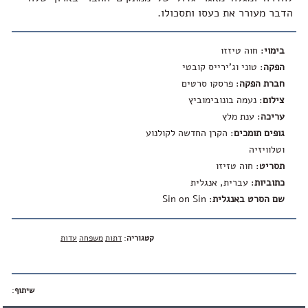
הדבר מעורר את כעסו ותסכולו.
בימוי
: חוה טיזזו
הפקה
: טוני וג'ירייס קובטי
חברת הפקה
: פרסקו סרטים
צילום
: נעמה בונובימוביץ
עריכה
: ענת מלץ
גופים תומכים
: הקרן החדשה לקולנוע
וטלוויזיה
תסריט
: חוה טזיזו
כתוביות
: עברית, אנגלית
שם הסרט באנגלית
:
Sin on Sin
קטגוריה
:
דתות
משפחה
עדות
שיתוף
: