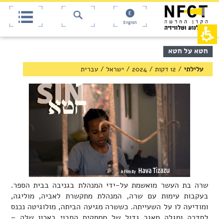
אש
חילתו
ל
דף,
ף
אפשרותך
English
לחוץ
ינטרנט,
חץ
נטר
די
נטר
תוכן
חטא על חטא
די
דלג
מרכזי,
אזור
עבור
באפשרותך
עלילתי
/
12 דקות
/
2024
/
ישראל
/
עברית
בא
אזור
ללחוץ
וכן
אנטר
רכזי
כדי
לדלג
לאזור
הבא
שרה בת העשר מואשמת על-ידי המנהלת בגניבה בבית הספר.
בעקבות עימות עם שרה, המנהלת מתקשרת לאביה, מוליגה,
ומודיעה לו על השעייתה. כששרה מגיעה הביתה, מולוגיטה נכנס
לחדרה ומגלה מאגר גדול של ממתקים החבוי בארון שלה –