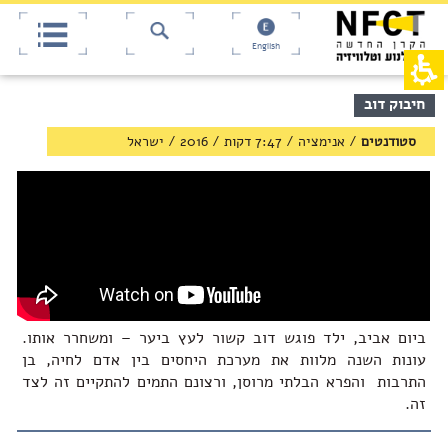
אש
חילתו
ל
דף,
ף
אפשרותך
English
לחוץ
ינטרנט,
חץ
נטר
די
נטר
תוכן
חיבוק דוב
די
דלג
מרכזי,
אזור
עבור
באפשרותך
סטודנטים
/
אנימציה / 7:47 דקות
/
2016
/
ישראל
בא
אזור
ללחוץ
וכן
אנטר
רכזי
כדי
לדלג
לאזור
הבא
ביום אביב, ילד פוגש דוב קשור לעץ ביער – ומשחרר אותו.
עונות השנה מלוות את מערכת היחסים בין אדם לחיה, בן
התרבות והפרא הבלתי מרוסן, ורצונם התמים להתקיים זה לצד
זה.