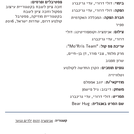
פסטיבלים ופרסים:
בימוי
: דולי דרורי, עדי גרינברג
זוכה ציון לשבח בקטגוריית עיצוב
הפקה
: דולי דרורי, עדי גרינברג
פסקול וזוכה ציון לשבח
בקטגוריית מוזיקה, פסטיבל
חברת הפקה
: המכללה האקדמית
קולנוע דרום, שדרות ישראל, 2016
ספיר
צילום
: אנימציה וקומפוזיטינג: דולי
דרורי, עדי גרינברג
עריכת פס קול
: "Mo'Rris Team":
מרק מלמד, צבי פורר, דן בן-חיים,
שרון ספנוב
גופים תומכים
: הקרן החדשה לקולנוע
וטלוויזיה
מוזיקאי/ת
: יוגב אמסלם
משחק
: דיבוב: גיל פישמן
תסריט
: דולי דרורי, עדי גרינברג
שם הסרט באנגלית
:
Bear Hug
קטגוריה
:
אנימציה
זהות
ילדים ונוער