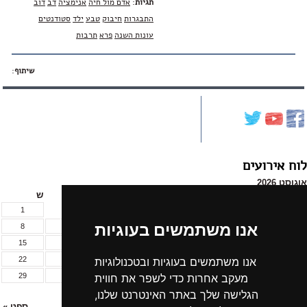
תגיות
:
אדם מול חיה
אנימציה
דב
דוב
התבגרות
חיבוק
טבע
ילד
סטודנטים
עונות השנה
פרא
תרבות
שיתוף
:
לוח אירועים
אוגוסט 2026
א
ב
ג
ד
ה
ו
ש
1
אנו משתמשים בעוגיות
8
7
6
5
4
3
2
15
14
13
12
11
10
9
22
21
20
19
18
17
16
אנו משתמשים בעוגיות ובטכנולוגיות
29
28
27
26
25
24
23
מעקב אחרות כדי לשפר את חווית
31
30
הגלישה שלך באתר האינטרנט שלנו,
« יול
ספט »