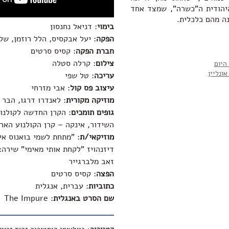
יהודית ה"כשרה", שמצד אחד
נה מהם כלכלית.
בימוי
: דניאל נחנסון
הפקה
: יעל אבקסיס, הלל רוזמן, של
חברת הפקה
: קסיס סרטים
צילום
: קרלה סטלה
היום
ונליין
עריכה
: טל שפי
עיצוב פס קול
: אבי מזרחי
מוזיקה מקורית
: לאנדרו דרגו, הבר 
גופים תומכים
השידור, אינקה – קרן הקולנוע הארג
מוזיקאי/ת
: "מתחת לשמי בואנוס אי
דיזנהויז "לקחת אותי מאימי" שירה: 
זאב מלברגייר
הפצה
: קסיס סרטים
כתוביות
: עברית, אנגלית
שם הסרט באנגלית
:
The Impure