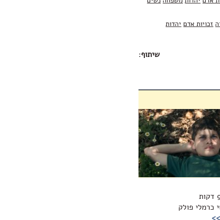
ת אדם
יהדות
משפחה
נשים
ה
זכויות אדם
יהדות
שיתוף
:
י כרמלי פולק
>>