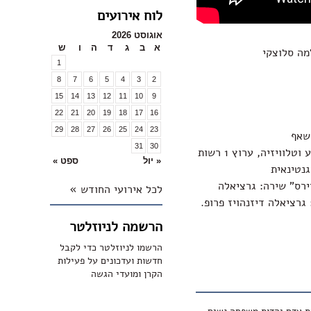
לוח אירועים
אוגוסט 2026
א
ב
ג
ד
ה
ו
ש
מה סלוצקי
1
8
7
6
5
4
3
2
15
14
13
12
11
10
9
22
21
20
19
18
17
16
29
28
27
26
25
24
23
שאף
31
30
: הקרן החדשה לקולנוע וטלוויזיה, ערוץ 1 רשות
« יול
ספט »
נטינאית
ירס" שירה: גרציאלה
לכל אירועי החודש »
גרציאלה דיזנהויז פרופ.
הרשמה לניוזלטר
הרשמו לניוזלטר כדי לקבל
חדשות ועדכונים על פעילות
הקרן ומועדי הגשה