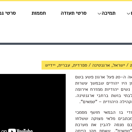
תמיכה
סרטי תעודה
חממות
סרטי גמ
/
ישראל, ארגנטינה
/
ספרדית, עברית, יידיש
בארגנטינה של תחילת המאה ה-20 פעל ארגון פשע בשם
ן היו יהודים שבמשך עשרות
נשים יהודיות ממזרח אירופה
לבתי בושת ברחבי ארגנטינה.
קהילה היהודית – "טמאים".
די בו הבמאי חושף מסמכי
ומכתבים מלאי מצוקה ששלחו
כם מנסה להבין את מערכת
"טמאים", שאחת מהן הייתה