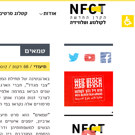
חילתו
ל
אודות
קטלוג סרטים
ף
ינטרנט,
חץ
נטר
די
אש
עבור
דף,
אזור
אפשרותך
תוכן
טמאים
וכן
לחוץ
מרכזי,
רכזי
נטר
באפשרותך
די
ללחוץ
תיעודי
/
68 דקות
/
2017
דלג
אנטר
אזור
כדי
בא
לדלג
"צבי מגדל", חברי הארגו
לאזור
שנים הביאו במרמה אלפי 
הבא
לצרכי זנות ומכרו אותן 
סרסורים אלה נקראו בפי ה
"טמאים" הוא סרט תיעו
ארכיון, יומנים אישיים 
הנשים למשפחותיהן ודר
היחסים המורכבת בין ה