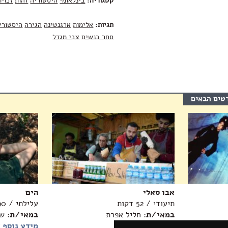
קטגוריה
:
בינלאומי
היסטוריה
זהות
זכויו
תגיות
:
אלימות
ארגנטינה
הגירה
היסטורי
סחר בנשים
צבי מגדל
רטים הבאים
אבו סאלי
הים
תיעודי / 52 דקות
עלילתי / 90 דקות
במאי/ת
: חליל אפרת
במאי/ת
: ש
מידע נוסף >>
מידע נוסף 