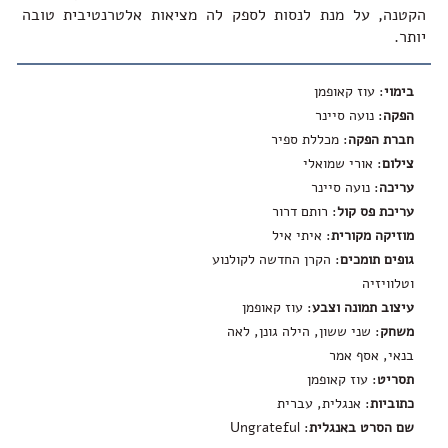
הקטנה, על מנת לנסות לספק לה מציאות אלטרנטיבית טובה
יותר.
בימוי
: עוז קאופמן
הפקה
: נועה סיינר
חברת הפקה
: מכללת ספיר
צילום
: אורי שמואלי
עריכה
: נועה סיינר
עריכת פס קול
: רותם דרור
מוזיקה מקורית
: איתי איל
גופים תומכים
: הקרן החדשה לקולנוע
וטלוויזיה
עיצוב תמונה וצבע
: עוז קאופמן
משחק
: שני ששון, הילה גונן, לאה
בנאי, אסף אמר
תסריט
: עוז קאופמן
כתוביות
: אנגלית, עברית
שם הסרט באנגלית
:
Ungrateful