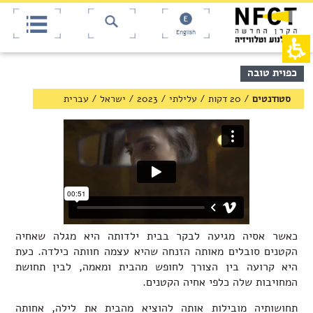
אש
חילתו
ל
דף,
ף
אפשרותך
English
לחוץ
ינטרנט,
חץ
נטר
די
נטר
תוכן
כפוית טובה
די
דלג
מרכזי,
אזור
עבור
באפשרותך
סטודנטים
/
20 דקות / עלילתי
/
2023
/
ישראל
/
עברית
בא
אזור
ללחוץ
וכן
אנטר
רכזי
כדי
לדלג
לאזור
הבא
כאשר אסיה מגיעה לבקר בבית ילדותה היא מגלה שאחיה
הקטנים סובלים מאותה הזנחה שהיא עצמה חוותה כילדה. כעת
היא קרועה בין הצורך לחופש מהבית ומאמה, לבין תחושת
המחויבות שלה כלפי אחיה הקטנים.
תחושותיה מובילות אותה להוציא מהבית את לילה, אחותה