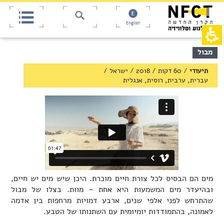
אש
חילתו
ל
דף,
ף
אפשרותך
English
לחוץ
ינטרנט,
חץ
נטר
די
נטר
תוכן
מבול
די
דלג
מרכזי,
אזור
עבור
באפשרותך
תיעודי
/
60 דקות
/
2018
/
ישראל
/
בא
אזור
ללחוץ
עברית, ערבית, רוסית, אנגלית
וכן
אנטר
רכזי
כדי
לדלג
לאזור
הבא
מים הם הבסיס לכל צורת חיים מוכרת. היכן שיש מים יש חיים,
ובהיעדר מים המשמעות היא אחת – מוות. בצלו של מבול
שהתרחש לפני אלפי שנים, ארבע דמויות מרחפות בין אדמה
לאמונה, בהתמודדות יומיומית עם השתנותו של הטבע.