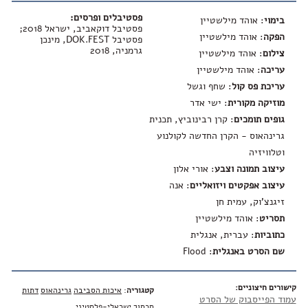
פסטיבלים ופרסים:
בימוי
: אוהד מילשטיין
פסטיבל דוקאביב, ישראל 2018;
הפקה
: אוהד מילשטיין
פסטיבל DOK.FEST, מינכן
גרמניה, 2018
צילום
: אוהד מילשטיין
עריכה
: אוהד מילשטיין
עריכת פס קול
: שחף וגשל
מוזיקה מקורית
: ישי אדר
גופים תומכים
: קרן רבינוביץ, תכנית
גרינהאוס - הקרן החדשה לקולנוע
וטלוויזיה
עיצוב תמונה וצבע
: אורי אלון
עיצוב אפקטים ויזואליים
: אנה
זיגנצ'וק, עמית חן
תסריט
: אוהד מילשטיין
כתוביות
: עברית, אנגלית
שם הסרט באנגלית
:
Flood
קישורים חיצוניים:
קטגוריה
:
איכות הסביבה
גרינהאוס
דתות
עמוד הפייסבוק של הסרט
סכסוך ישראלי-פלסטיני