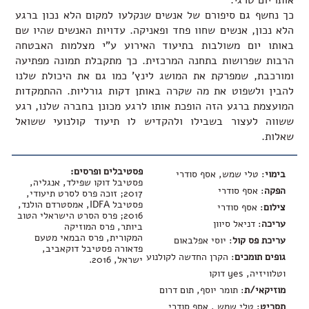
אותו יום טרגי.
כך נחשף גם סיפורם של אנשים שנקלעו למקום הלא נכון ברגע
הלא נכון, אנשים שחוו פחד ופאניקה. עדויות האנשים שהיו שם
באותו יום משולבות בתיעוד האירוע ע"י מצלמות האבטחה
הרבות שפרושות בתחנה המרכזית. כך מתקבלת תמונה מפתיעה
ומורכבת, שמפרקת את המושג לינץ' כמו גם את היכולת שלנו
להבין ולשפוט את מה שקרה באותן דקות גורליות. ההתמקדות
המועצמת ברגע הזה הופכת אותו לרגע מכונן בחברה שלנו, רגע
ששווה לעצור בשבילו ולהקדיש לו תיעוד קולנועי ששואל
שאלות.
פסטיבלים ופרסים:
בימוי
: טלי שמש, אסף סודרי
פסטיבל דוקו שפילד, אנגליה,
הפקה
: אסף סודרי
2017; זוכה פרס לסרט תיעודי,
פסטיבל IDFA, אמסטרדם הולנד,
צילום
: אסף סודרי
2016; פרס הסרט הישראלי הטוב
עריכה
: דניאל סיוון
ביותר, פרס המוזיקה
המקורית, פרס הבמאי מטעם
עריכת פס קול
: יוסי אפלבאום
פדאורה פסטיבל דוקאביב,
גופים תומכים
: הקרן החדשה לקולנוע
ישראל, 2016.
וטלוויזיה, yes דוקו
מוזיקאי/ת
: תומר יוסף, תום דרום
תסריט
: טלי שמש , אסף סודרי