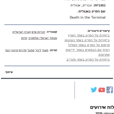
כתוביות
: עברית, אנגלית
שם הסרט באנגלית
:
Death in the Terminal
קישורים חיצוניים:
קטגוריה
:
זכויות אדם
חברה ישראלית
ביקורת על הסרט באתר הארץ
סכסוך ישראלי-פלסטיני
עדות
ביקורות על הסרט באתר נענע10
פרסום על הסרט באתר וואלה!
ראיון עם הבמאים באתר ידיעות
תגיות
:
חשוד
לינץ'
מחבל
עדויות
פיגוע
רצח
אחרונות
ביקורת על הסרט באתר מעריב
שיתוף
:
לוח אירועים
אוגוסט 2026