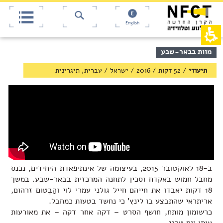
אש
חילתו
ל
דף,
ף
אפשרותך
English
לחוץ
ינטרנט,
חץ
נטר
די
נטר
תוכן
מוות בבאר-שבע
די
דלג
מרכזי,
אזור
עבור
באפשרותך
תיעודי
/
52 דקות
/
2016
/
ישראל
/
עברית, תיגרינית
בא
אזור
ללחוץ
וכן
אנטר
רכזי
כדי
לדלג
לאזור
הבא
ב-18 לאוקטובר 2015, בעיצומה של אינתיפאדת היחידים, נכנס
מחבל חמוש באקדח וסכין לתחנה המרכזית בבאר-שבע. במשך
18 דקות יאבדו את חייהם חייל גולני עמרי לוי והַבְטום זרהום,
אריתראי שהתבצע בו לינץ' כי נחשד בטעות כמחבל.
כרשומון מותח, חושף הסרט – דקה אחר דקה – את מאורעות