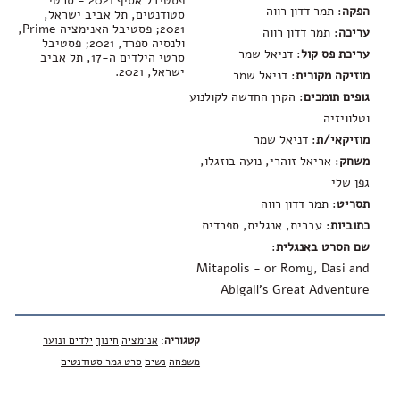
פסטיבל אסיף 2021 - סרטי
הפקה
: תמר דדון רווה
סטודנטים, תל אביב ישראל,
2021; פסטיבל האנימציה Prime,
עריכה
: תמר דדון רווה
ולנסיה ספרד, 2021; פסטיבל
עריכת פס קול
: דניאל שמר
סרטי הילדים ה-17, תל אביב
ישראל, 2021.
מוזיקה מקורית
: דניאל שמר
גופים תומכים
: הקרן החדשה לקולנוע
וטלוויזיה
מוזיקאי/ת
: דניאל שמר
משחק
: אריאל זוהרי, נועה בוזגלו,
גפן שלי
תסריט
: תמר דדון רווה
כתוביות
: עברית, אנגלית, ספרדית
שם הסרט באנגלית
:
Mitapolis - or Romy, Dasi and
Abigail's Great Adventure
קטגוריה
:
אנימציה
חינוך
ילדים ונוער
משפחה
נשים
סרט גמר סטודנטים