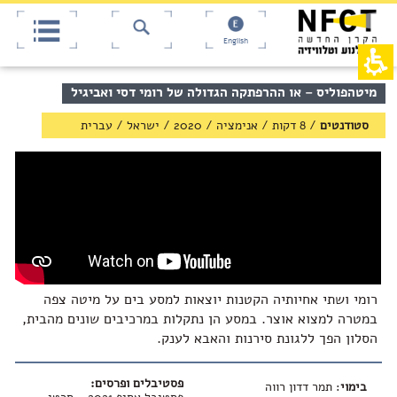
אש
חילתו
ל
דף,
ף
אפשרותך
English
לחוץ
ינטרנט,
חץ
נטר
די
נטר
תוכן
מיטהפוליס – או ההרפתקה הגדולה של רומי דסי ואביגיל
די
דלג
מרכזי,
אזור
עבור
באפשרותך
סטודנטים
/
8 דקות / אנימציה
/
2020
/
ישראל
/
עברית
בא
אזור
ללחוץ
וכן
אנטר
רכזי
כדי
לדלג
לאזור
הבא
רומי ושתי אחיותיה הקטנות יוצאות למסע בים על מיטה צפה
במטרה למצוא אוצר. במסע הן נתקלות במרכיבים שונים מהבית,
הסלון הפך ללגונת סירנות והאבא לענק.
פסטיבלים ופרסים:
בימוי
: תמר דדון רווה