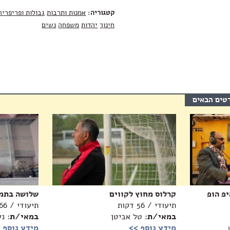
קטגוריה
:
אמנות ותרבות
גבולות ופריפריה
חינוך
יהדות
משפחה
נשים
רטים הבאים
יפ הופ
קרלוס מחוץ לקווים
שלושה בתמ
תיעודי / 56 דקות
תיעודי / 66 דקות
במאי/ת
: טל אביטן
במאי/ת
: נ
מידע נוסף >>
מידע נוסף 