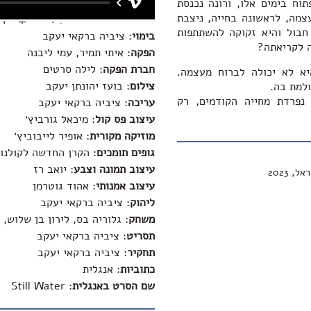
וח בימים אלו, ורונה נכנסת
צמה, לראשונה בחייה, ניצבת
 חבול והיא זקוקה להשתתפות
בימוי
: ציביה ברקאי יעקב
 לקריאתה?
הפקה
: איתי תמיר, עמי ליבנה
חברת הפקה
: לילה סרטים
יא לא יכולה לברוח מעצמה.
צילום
: בועז יהונתן יעקב
למת בה.
 נפרדת מחייה הקודמים, רק
עריכה
: ציביה ברקאי יעקב
עיצוב פס קול
: מיכאל גורביץ׳
מוזיקה מקורית
: אופיר לייבוביץ׳
גופים תומכים
: הקרן החדשה לקולנוע
עיצוב תמונה וצבע
: יואב רז
 2023
עיצוב אמנותי
: אהוד גוטרמן
ליהוק
: ציביה ברקאי יעקב
משחק
: גלוריה בס, לירון בן שלוש,
תסריט
: ציביה ברקאי יעקב
תחקיר
: ציביה ברקאי יעקב
כתוביות
: אנגלית
שם הסרט באנגלית
:
Still Water