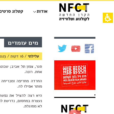
חילתו
ל
אודות
קטלוג סרטים
ף
ינטרנט,
חץ
נטר
די
אש
עבור
דף,
אזור
אפשרותך
תוכן
מים עומדים
וכן
לחוץ
מרכזי,
רכזי
נטר
באפשרותך
די
ללחוץ
עלילתי
/
16 דקות
/
023
דלג
אנטר
אזור
כדי
סגר, צפון תל אביב; שכונה
בא
לדלג
אחת. רונה.
לאזור
הבא
החרדה מחריפה ומכריחה 
מותר אפילו לה.
היא רצה להציל את נפשה
נעצרת במחסום, נדרשת לח
לא מסוגלת.