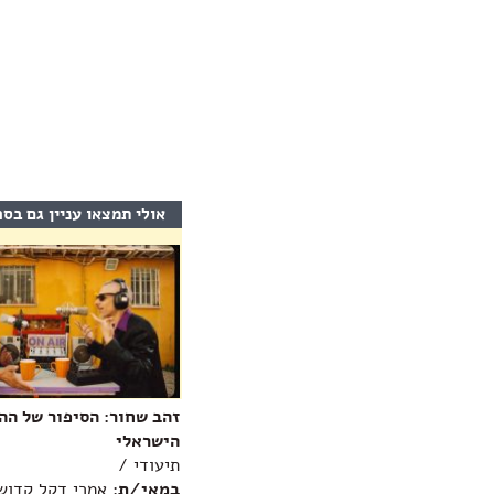
אולי תמצאו עניין גם בס
זהב שחור: הסיפור של הה
הישראלי
תיעודי /
במאי/ת
: אמרי דקל קדוש