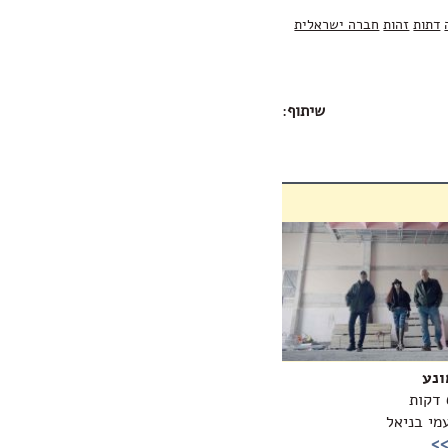
דתות
זהות
חברה ישראלית
שיתוף
:
ונע
עמי בניאל
>>