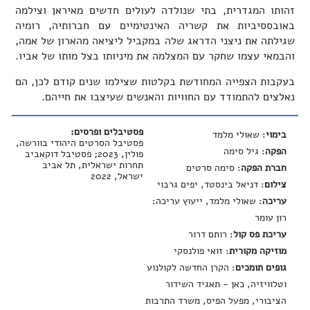
זהותו המגדרית, בתי שנולדה לעולים חדשים מאיראן וצילמה
באובססיביות את קשריה האינטימיים עם חברותיה, רומיה
שגילתה את ניצני הדראג שלה במקביל ליציאה מהארון של אמה,
והבמאי עצמו שחקר עם המצלמה את מיניותו בצל מותו של אביו.
בעקבות הצפייה המחודשת בקלטות שצילמו שנים קודם לכן, הם
נאלצים להתמודד עם החוויות והאנשים שעיצבו את חייהם.
פסטיבלים ופרסים:
בימוי
: שאולי מלמד
פסטיבל הסרטים היהודי בוורשה,
הפקה
: גיל סימה
פולין, 2023; פסטיבל דוקאביב
תחרות ישראלית, תל אביב
חברת הפקה
: סימה סרטים
ישראל, 2022
צילום
: דניאל בינסטד, יפים גרבוי
עריכה
: שאולי מלמד, ייעוץ עריכה:
רון עומר
עריכת פס קול
: רותם דרור
מוזיקה מקורית
: זואי פולנסקי
גופים תומכים
: הקרן החדשה לקולנוע
וטלוויזיה, כאן - תאגיד השידור
הציבורי, מפעל הפיס, משרד התרבות