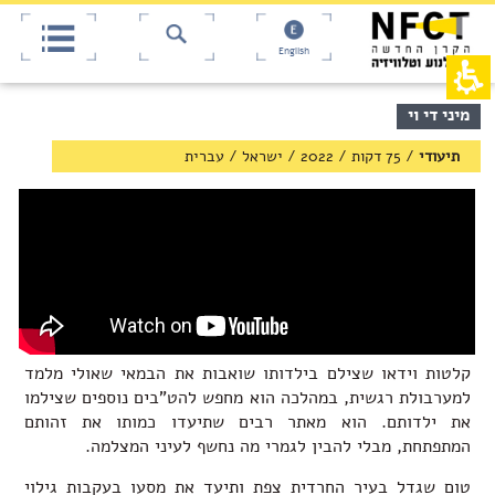
אש
חילתו
ל
דף,
ף
אפשרותך
English
לחוץ
ינטרנט,
חץ
נטר
די
נטר
תוכן
מיני די וי
די
דלג
מרכזי,
אזור
עבור
באפשרותך
תיעודי
/
75 דקות
/
2022
/
ישראל
/
עברית
בא
אזור
ללחוץ
וכן
אנטר
רכזי
כדי
לדלג
לאזור
הבא
קלטות וידאו שצילם בילדותו שואבות את הבמאי שאולי מלמד
למערבולת רגשית, במהלכה הוא מחפש להט"בים נוספים שצילמו
את ילדותם. הוא מאתר רבים שתיעדו כמותו את זהותם
המתפתחת, מבלי להבין לגמרי מה נחשף לעיני המצלמה.
טום שגדל בעיר החרדית צפת ותיעד את מסעו בעקבות גילוי