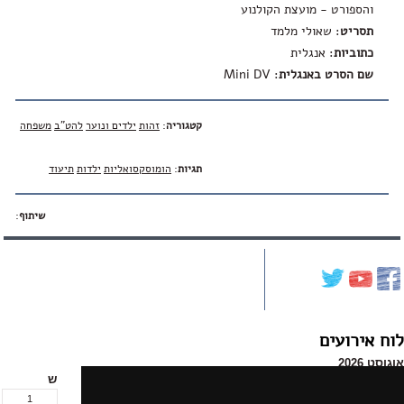
והספורט - מועצת הקולנוע
תסריט
: שאולי מלמד
כתוביות
: אנגלית
שם הסרט באנגלית
:
Mini DV
קטגוריה
:
זהות
ילדים ונוער
להט"ב
משפחה
תגיות
:
הומוסקסואליות
ילדות
תיעוד
שיתוף
:
לוח אירועים
אוגוסט 2026
א
ב
ג
ד
ה
ו
ש
1