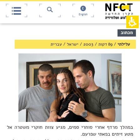
אש
חילתו
ל
דף,
ף
אפשרותך
English
לחוץ
ינטרנט,
חץ
נטר
די
נטר
תוכן
מכתוב
די
דלג
מרכזי,
אזור
עבור
באפשרותך
עלילתי
/
89 דקות
/
2003
/
ישראל
/
עברית
בא
אזור
ללחוץ
וכן
אנטר
רכזי
כדי
לדלג
לאזור
הבא
במהלך מרדף אחרי סוחרי סמים, מגיע צוות חוקרי משטרה אל
מטע זיתים בפאתי שפרעם.