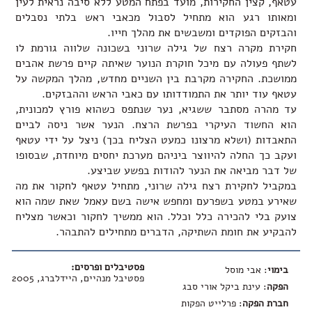
עטאף, קצין החקירות, מועד בפתח המטע ללא סיבה נראית לעין
ומאותו רגע הוא מתחיל לסבול מכאבי ראש בלתי נסבלים
והבזקים הפוקדים ומשבשים את מהלך חייו.
חקירת מקרה רצח של גילה שרוני בשכונה שלווה גורמת לו
לשתף פעולה עם מיכל חוקרת הנוער שאיתה קיים פרשת אהבים
ממושכת. החקירה מקרבת בין השניים מחדש, מהלך המקשה על
עטאף עוד יותר את התמודדותו עם כאבי הראש וההבזקים.
עד מהרה מסתבר ששגיא, נער שנתפס כשהוא פורץ למכונית,
הוא החשוד העיקרי בפרשת הרצח. הנער אשר ניסה לביים
התאבדות (ושלא מרצונו כמעט הצליח בכך) ניצל על ידי עטאף
ועקב כך החלה להיווצר ביניהם מערכת יחסים מיוחדת, שבסופו
של דבר מביאה את הנער להודות בפשע שביצע.
במקביל לחקירת רצח גילה שרוני, מתחיל עטאף לחקור את מה
שאירע במטע בשפרעם ומחפש אישה בשם עאמל שאת שמה הוא
צועק בלי להכירה כלל וכלל. הוא ממשיך לחקור וכאשר מצליח
להבקיע את חומת השתיקה, הדברים מתחילים להתבהר.
פסטיבלים ופרסים:
בימוי
: אבי מוסל
פסטיבל מנהיים, היידלברג, 2005
הפקה
: עינת ביקל אורי סבג
חברת הפקה
: פרלייט הפקות