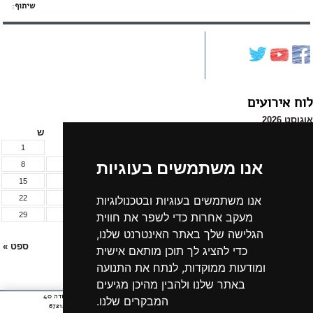
שיתוף
:
לוח אירועים
אוגוסט 2026
א
ב
ג
ד
ה
ו
ש
1
אנו משתמשים בעוגיות
8
7
6
5
4
3
2
15
14
13
12
11
10
9
22
21
20
19
18
17
16
אנו משתמשים בעוגיות ובטכנולוגיות
29
28
27
26
25
24
23
מעקב אחרות כדי לשפר את חווית
31
30
הגלישה שלך באתר האינטרנט שלנו,
« יול
ספט »
כדי להציג לך תוכן מותאם אישית
ומודעות ממוקדות, לנתח את התנועה
לכל אירועי החודש »
באתר שלנו ולהבין מהיכן מגיעים
חתית
רחוב יצחק שדה 40
אודות הקרן
ארכיון חדשות
המבקרים שלנו.
תל אביב 6721210
דף,
צרו קשר
נתוני תמיכות