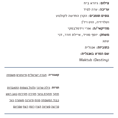
צילום
: גיורא ביח
עריכה
: ערה לפיד
גופים תומכים
: הקרן החדשה לקולנוע
וטלויזיה, הוט ויז'ן
מוזיקאי/ת
: אורי וידסלבסקי
משחק
: יוסף סוויד, איילת זורר, דני
שטג
כתוביות
: אנגלית
שם הסרט באנגלית
:
(Maktub (Destiny
קטגוריה
:
חברה ישראלית
מיעוטים
משפחה
תגיות
:
גילה שרוני
גלגול נשמות
התאבדות
חוקר
חוקרת נוער
חקירה
חקירות
כאב ראש
כבוד המשפחה
מוות
מיגרנה
משטרה
נער
פריצה
פשיעה
קצין
רומן
רצח
שפרעם