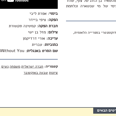
השאיר בן הזוג של צוף, שוזר
ימי של מי שנשארה ונלחמת
בימוי
: אפרת ליבי
הפקה
: ציפי ביידר
חברת הפקה
: קסטינה תקשורת
צילום
: מזל בן ישי
דוקומנטרי בספרייה הלאומית,
עריכה
: אורי דרדיקמן
כתוביות
: עברית
שם הסרט באנגלית
:
Without You
קטגוריה
:
חברה ישראלית
משפחה
נשים
ס
ציונות
שבעה באוקטובר
רטים הבאים