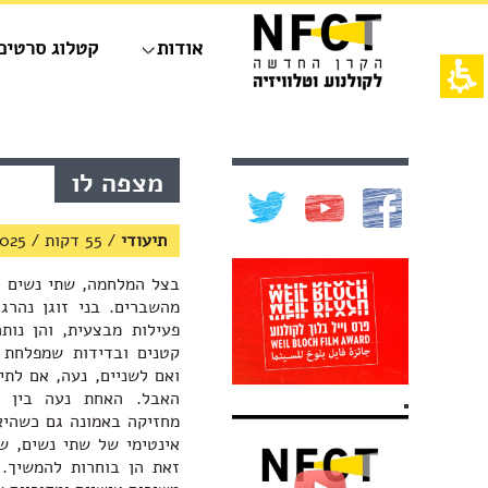
חילתו
ל
אודות
קטלוג סרטים
ף
ינטרנט,
חץ
נטר
די
אש
עבור
דף,
אזור
אפשרותך
תוכן
מצפה לו
וכן
לחוץ
מרכזי,
רכזי
נטר
באפשרותך
די
ללחוץ
תיעודי
/
55 דקות
/
025
דלג
אנטר
אזור
כדי
בצל המלחמה, שתי נשים צע
בא
לדלג
מהשברים. בני זוגן נהרג
לאזור
פעילות מבצעית, והן נות
הבא
קטנים ובדידות שמפלחת א
ואם לשניים, נעה, אם לתי
האבל. האחת נעה בין מ
מחזיקה באמונה גם כשהיא
אינטימי של שתי נשים, ש
זאת הן בוחרות להמשיך.