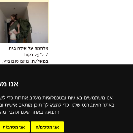
מלחמה על איזה בית
/ 2*25 דקות
במאי/ת
: נועם סובוביץ, 
מידע נוסף >>
אנו מ
תחתית
הדף,
אודות הקרן
באפשרותך
נתוני תמיכו
אנו משתמשים בעוגיות ובטכנולוגיות מעקב אחרות כדי לש
ללחוץ
חקיקה ואמנ
אנטר
באתר האינטרנט שלנו, כדי להציג לך תוכן מותאם אישית ו
הקרן החדשה לקולנוע וטלוויזיה (ע"ר) היא עמותה,
כדי
קישורים שי
ארגון ללא מטרות רווח, שהוקמה בשנת 1993 ושמה
התנועה באתר שלנו ולהבין מהי
לדלג
טפסים מסמכ
לעצמה למטרה לתמוך ביצירות קולנוע ישראלי ולקדם
לאזור
את הקולנוע הישראלי ואת יוצריו.
הבא
אני מסכים/ה
אני מסרב/ת
המשך קריאה >>