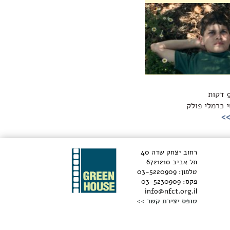
י כרמלי פולק
>>
רחוב יצחק שדה 40
תל אביב 6721210
טלפון: 03-5220909
פקס: 03-5230909
info@nfct.org.il
טופס יצירת קשר >>