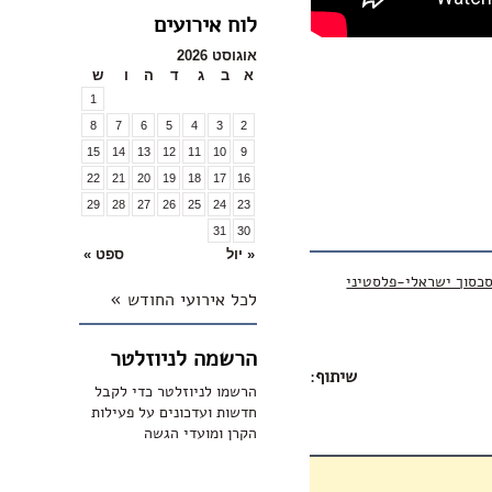
לוח אירועים
אוגוסט 2026
א
ב
ג
ד
ה
ו
ש
1
8
7
6
5
4
3
2
15
14
13
12
11
10
9
22
21
20
19
18
17
16
29
28
27
26
25
24
23
31
30
« יול
ספט »
כסוך ישראלי-פלסטיני
לכל אירועי החודש »
הרשמה לניוזלטר
שיתוף
:
הרשמו לניוזלטר כדי לקבל
חדשות ועדכונים על פעילות
הקרן ומועדי הגשה