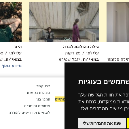
גילה ההולכת לבדה
הים
עלילתי / 20 דקות
עלילתי / 90 דקות
הילה סלומון
במאי/ת
: יובל שפירא
במאי/ת
: ש
מידע נוסף >>
מידע נוסף 
שתמשים בעוגיות
ארכיון חדשות
צרו קשר
ת
ארכיון ניוזלטר
הצהרת נגישות
פר את חווית הגלישה שלך
ות
לקטורים ומנהלים אמנותיים
תמכו בנו
מודעות ממוקדות, לנתח את
מושיים
תנאי השימוש באתר
שותפים ותומכים
כן מגיעים המבקרים שלנו.
ים וחוזים
מדיניות הפרטיות
לוגואים וקרדיטים להורדה
שנה את ההגדרות שלי