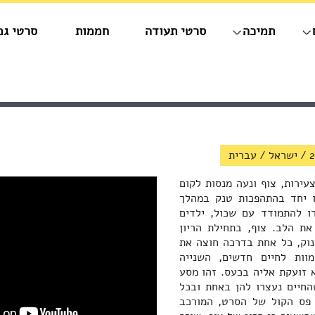
תמיכה
סרטי תעודה
חממות
סרטי גמ
2
/
ישראל
/
עברית
ירות, צוף ונעה מנסות לקום
ו יחד בהתהפכות טנק במהלך
רו להתמודד עם שכול, ילדים
ת הלב. צוף, בתחילת הריון
נוק, כל אחת בדרכה חוצה את
וות לחיים חדשים, השנייה
 זועקת אליה בכעס. זהו מסע
החיים נעצרו להן באחת ובכל
 פס הקול של הסרט, המורכב