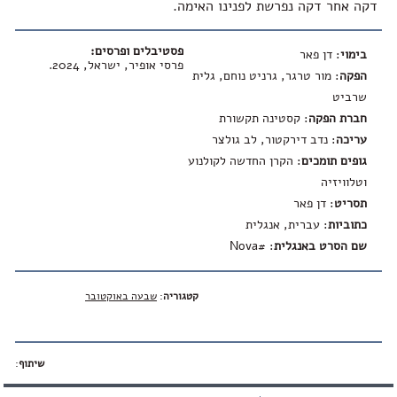
דקה אחר דקה נפרשת לפנינו האימה.
פסטיבלים ופרסים:
בימוי
: דן פאר
פרסי אופיר, ישראל, 2024.
הפקה
: מור טרגר, גרניט נוחם, גלית
שרביט
חברת הפקה
: קסטינה תקשורת
עריכה
: נדב דירקטור, לב גולצר
גופים תומכים
: הקרן החדשה לקולנוע
וטלוויזיה
תסריט
: דן פאר
כתוביות
: עברית, אנגלית
שם הסרט באנגלית
:
#Nova
קטגוריה
:
שבעה באוקטובר
שיתוף
: