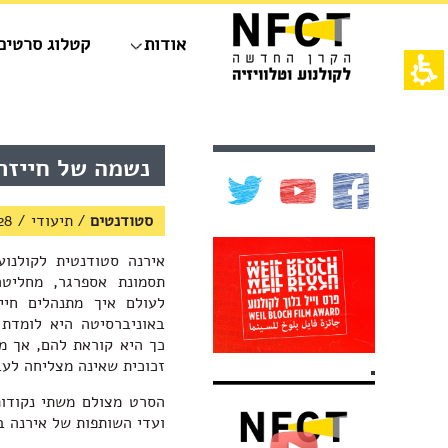
חילתו
ל
אודות
קטלוג סרטים
ף
ינטרנט,
חץ
נטר
די
אש
עבור
דף,
אזור
אפשרותך
תוכן
נשמה של חייזר
וכן
לחוץ
מרכזי,
רכזי
נטר
באפשרותך
די
ללחוץ
סטודנטים
/
תיעודי / 28 דקות
דלג
אנטר
אזור
כדי
אירנה סטודנטית לקולנוע
בא
לדלג
תסמונת אספרגר, מחליט
לאזור
לעולם איך מתנהלים חיי
הבא
באוניברסיטה היא לומדת 
כך היא קוראת להם, אך מר
זכוכית שאינה מצליחה לעב
הסרט מצולם משתי נקודו
ועדי השותפות של אירנה ב