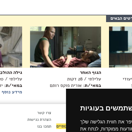
רטים הבאים
הגוף האחר
גילה ההולכ
עלילתי / 28 דקות
עלילתי / 20 דקות
במאי/ת
: אורית פוקס רותם
במאי/ת
: י
מידע נוסף >>
מידע נוסף 
שתמשים בעוגיות
ארכיון חדשות
צרו קשר
ת
ארכיון ניוזלטר
הצהרת נגישות
פר את חווית הגלישה שלך
ות
לקטורים ומנהלים אמנותיים
תמכו בנו
מודעות ממוקדות, לנתח את