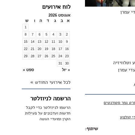
לוח אירועים
די עמרן
אוגוסט 2026
א
ב
ג
ד
ה
ו
ש
1
8
7
6
5
4
3
2
15
14
13
12
11
10
9
22
21
20
19
18
17
16
29
28
27
26
25
24
23
 וטלוויזיה
31
30
עדי עמרן
« יול
ספט »
לכל אירועי החודש »
הרשמה לניוזלטר
רט גמר סטודנטים
הרשמו לניוזלטר כדי לקבל
חדשות ועדכונים על פעילות
י קולנוע
הקרן ומועדי הגשה
שיתוף
: