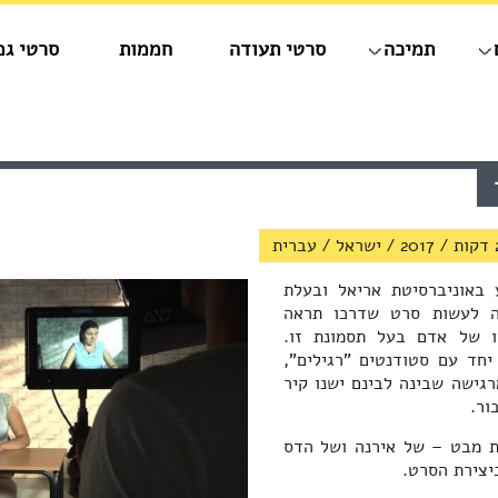
תמיכה
סרטי תעודה
חממות
סרטי גמ
/
2017
/
ישראל
/
עברית
 באוניברסיטת אריאל ובעלת
ה לעשות סרט שדרכו תראה
ו של אדם בעל תסמונת זו.
יחד עם סטודנטים "רגילים",
גישה שבינה לבינם ישנו קיר
ור.
ת מבט – של אירנה ושל הדס
יצירת הסרט.