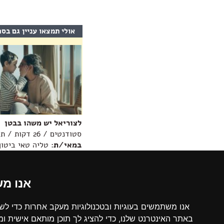
אולי תמצאו עניין גם בס
לצוריאל יש משהו בבטן
סטודנטים / 26 דקות / תיעודי
במאי/ת
: טליה טאי ביטון
מידע נוסף >>
אנו מ
תחתית
הדף,
אודות הקרן
באפשרותך
נתוני תמיכו
אנו משתמשים בעוגיות ובטכנולוגיות מעקב אחרות כדי לש
ללחוץ
חקיקה ואמנ
אנטר
באתר האינטרנט שלנו, כדי להציג לך תוכן מותאם אישית ו
הקרן החדשה לקולנוע וטלוויזיה (ע"ר) היא עמותה,