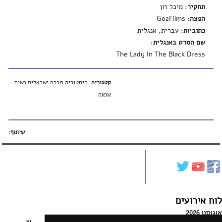
תחקיר
: מיכל רון
הפצה
: Go2Films
כתוביות
: עברית, אנגלית
שם הסרט באנגלית
:
The Lady In The Black Dress
קטגוריה
:
היסטוריה
חברה ישראלית
נשים
שואה
שיתוף
:
לוח אירועים
אוגוסט 2026
א
ב
ג
ד
ה
ו
ש