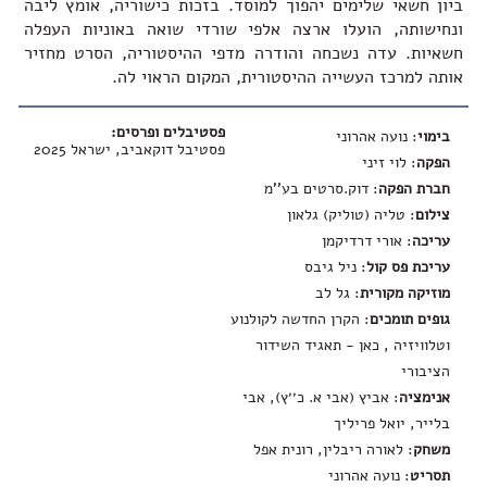
ביון חשאי שלימים יהפוך למוסד. בזכות כישוריה, אומץ ליבה
ונחישותה, הועלו ארצה אלפי שורדי שואה באוניות העפלה
חשאיות. עדה נשכחה והודרה מדפי ההיסטוריה, הסרט מחזיר
אותה למרכז העשייה ההיסטורית, המקום הראוי לה.
פסטיבלים ופרסים:
בימוי
: נועה אהרוני
פסטיבל דוקאביב, ישראל 2025
הפקה
: לוי זיני
חברת הפקה
: דוק.סרטים בע''מ
צילום
: טליה (טוליק) גלאון
עריכה
: אורי דרדיקמן
עריכת פס קול
: ניל גיבס
מוזיקה מקורית
: גל לב
גופים תומכים
: הקרן החדשה לקולנוע
וטלוויזיה , כאן - תאגיד השידור
הציבורי
אנימציה
: אביץ (אבי א. כ׳׳ץ), אבי
בלייר, יואל פריליך
משחק
: לאורה ריבלין, רונית אפל
תסריט
: נועה אהרוני