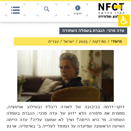
אש
חילתו
ל
דף,
ף
אפשרותך
English
לחוץ
ינטרנט,
חץ
נטר
די
נטר
תוכן
עדה סרני: הגברת בשמלה השחורה
די
דלג
מרכזי,
אזור
עבור
באפשרותך
תיעודי
/
60 דקות
/
2025
/
ישראל
/
עברית
בא
אזור
ללחוץ
וכן
אנטר
רכזי
כדי
לדלג
לאזור
הבא
דוקו-דרמה בכיכובה של לאורה ריבלין ובשילוב אנימציה,
מספרת את סיפורה הלא ידוע של עדה סרני: הגברת בשמלה
השחורה. מי היא הייתה? ואיך לא שמענו עליה? עדה הייתה
האישה הראשונה שפיקדה על המוסד לעלייה ב׳ באיטליה. ארגון