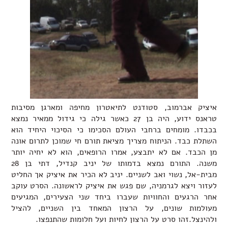
איציק אברמוב, סטודנט לתיאטרון מחיפה ומארגן מסיבות
טראנס ידוע, היה בן 27 כאשר גילה כי גידול ממאיר נמצא
בכבדו. מומחים ברחבי העולם הסכימו כי הסיכוי היחיד הוא
השתלת כבד. הניתוח מצריך מציאת תורם חי שמוכן לתרום אונה
מן הכבד. אם לא יתבצע, אמרו הרופאים, הוא לא יחיה יותר
משנה. התורם נמצא בדמותו של יניב קנדיל, דתי בן 28
מבית-אל, נשוי ואב לשניים. יניב לא הכיר את איציק אך החליט
לעזור ויצא לגרמניה, שם פגש את איציק לראשונה. הסרט עוקב
אחר הרגעים והחוויות שעברו ביחד שני הצעירים, המגיעים
מעולמות שונים, על הרצון המאחד בין השניים, להציל
ולהינצל.זהו סרט על הרצון לחיות ועל חלומות שהתנפצו.