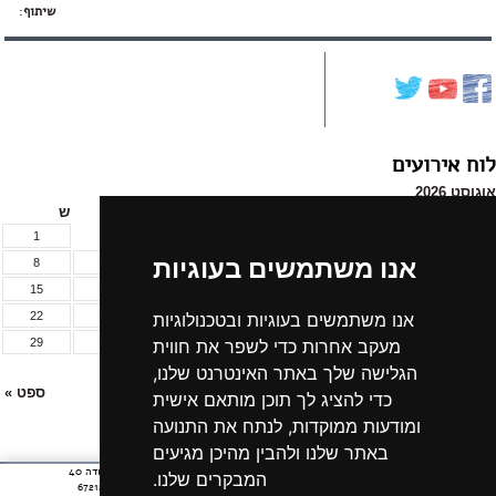
שיתוף
:
לוח אירועים
אוגוסט 2026
א
ב
ג
ד
ה
ו
ש
1
אנו משתמשים בעוגיות
8
7
6
5
4
3
2
15
14
13
12
11
10
9
אנו משתמשים בעוגיות ובטכנולוגיות
22
21
20
19
18
17
16
מעקב אחרות כדי לשפר את חווית
29
28
27
26
25
24
23
הגלישה שלך באתר האינטרנט שלנו,
31
30
« יול
ספט »
כדי להציג לך תוכן מותאם אישית
ומודעות ממוקדות, לנתח את התנועה
לכל אירועי החודש »
באתר שלנו ולהבין מהיכן מגיעים
חתית
רחוב יצחק שדה 40
אודות הקרן
ארכיון חדשות
המבקרים שלנו.
תל אביב 6721210
דף,
צרו קשר
נתוני תמיכות