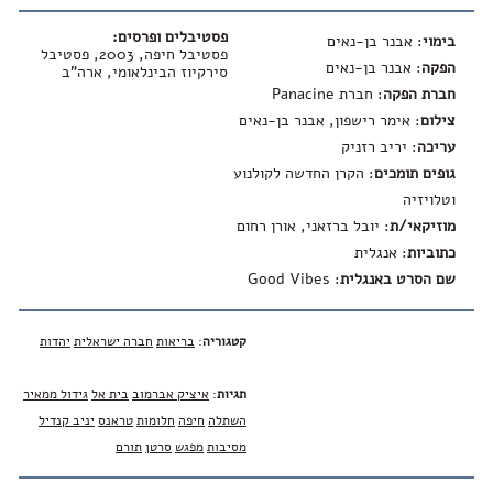
פסטיבלים ופרסים:
בימוי
: אבנר בן-נאים
פסטיבל חיפה, 2003, פסטיבל
הפקה
: אבנר בן-נאים
סירקיוז הבינלאומי, ארה"ב
חברת הפקה
: חברת Panacine
צילום
: אימר רישפון, אבנר בן-נאים
עריכה
: יריב רזניק
גופים תומכים
: הקרן החדשה לקולנוע
וטלויזיה
מוזיקאי/ת
: יובל ברזאני, אורן רחום
כתוביות
: אנגלית
שם הסרט באנגלית
:
Good Vibes
קטגוריה
:
בריאות
חברה ישראלית
יהדות
תגיות
:
איציק אברמוב
בית אל
גידול ממאיר
השתלה
חיפה
חלומות
טראנס
יניב קנדיל
מסיבות
מפגש
סרטן
תורם