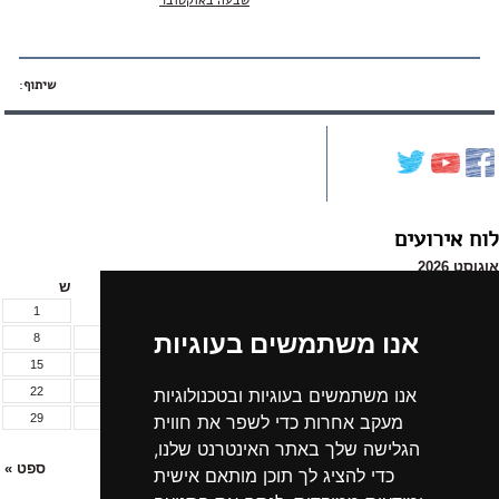
שבעה באוקטובר
שיתוף
:
לוח אירועים
אוגוסט 2026
א
ב
ג
ד
ה
ו
ש
1
אנו משתמשים בעוגיות
8
7
6
5
4
3
2
15
14
13
12
11
10
9
22
21
20
19
18
17
16
אנו משתמשים בעוגיות ובטכנולוגיות
29
28
27
26
25
24
23
מעקב אחרות כדי לשפר את חווית
31
30
הגלישה שלך באתר האינטרנט שלנו,
« יול
ספט »
כדי להציג לך תוכן מותאם אישית