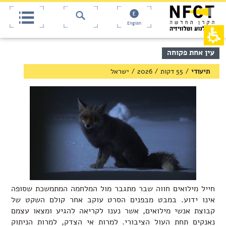
אש
חילתו
ל
דף,
ף
אפשרותך
English
לחוץ
ינטרנט,
חץ
נטר
די
נטר
תוכן
עין אחת פקוחה
די
דלג
מרכזי,
אזור
עבור
באפשרותך
תיעודי
/
55 דקות
/
2026
/
ישראל
בא
אזור
ללחוץ
וכן
אנטר
רכזי
כדי
לדלג
לאזור
הבא
חייל מילואים חווה שבר מתגבר מול המלחמה המתמשכת שסופה
אינו ידוע. במבט מבפנים הסרט עוקב אחר קולם השקט של
קבוצת אנשי מילואים, אשר נענו לקריאה להגיע ומצאו עצמם
נאנקים תחת העול הציבורי. למרות אי הצדק, למרות הניתוק