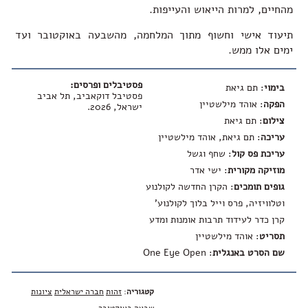
מהחיים, למרות הייאוש והעייפות.
תיעוד אישי וחשוף מתוך המלחמה, מהשבעה באוקטובר ועד
ימים אלו ממש.
פסטיבלים ופרסים:
בימוי
: תם גיאת
פסטיבל דוקאביב, תל אביב
הפקה
: אוהד מילשטיין
ישראל, 2026.
צילום
: תם גיאת
עריכה
: תם גיאת, אוהד מילשטיין
עריכת פס קול
: שחף וגשל
מוזיקה מקורית
: ישי אדר
גופים תומכים
: הקרן החדשה לקולנוע
וטלוויזיה, פרס וייל בלוך לקולנוע'
קרן כדר לעידוד תרבות אומנות ומדע
תסריט
: אוהד מילשטיין
שם הסרט באנגלית
:
One Eye Open
קטגוריה
:
זהות
חברה ישראלית
ציונות