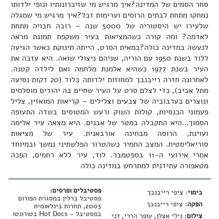
סחר הסמים של המדינה?איך מרגיש מי שזיכרונותיו ונופי ילדותו
נמחקו מתחת לבתים הרוסים וערימות זבל?איך מרגיש מי שמגלה
שלעירו יש היסטוריה של 5000 שנה – רובה חבויה מתחת
לאדמה? ומה קורה כשהמציאות בעיר משקפת תמונת מראה
לנעשה במדינה כולה?במאית הסרט, הייתה תינוקת כאשר הגיעה
ללוד בשנת 1950 עם הוריה, שניהם ניצולי שואה. היא עזבה את
העיר בשנת 1977 כשהיא אלמנת מלחמה ואם לילדה קטנה.
לאחרונה חזרה רייבנבך למחוזות ילדותה בלוד (20 דקות נסיעה
מתל אביב), כדי לצלם סרט על העיר שחיים בה יהודים מוסלמים
ונוצרים בערבוביה של צבעים וצלילים – קריאות המואזין, צליל
פעמוני הכנסיות, קולות השוק ורעש המטוסים בשדה התעופה
הסמוך…היא התקבלה במטר של אבנים. היא מצאה עיר אלימה
ועוינת, הרוסה מבחינה אורבאנית. עיר של מציאות
סוריאליסטית. המצב החמיר כשהטרור הפלשתיני נמשך ובמיוחד
אחרי אירועי ה-11 בספטמבר. לוד, עיר ללא רחמים, הפכה
מטאפורה עתידנית למתרחש במדינה כולה
פסטיבלים ופרסים:
בימוי
: ציפי רייבנבך
פסטיבל ברלין במסגרת הפורום
הפקה
: ציפי רייבנבך
2003, תחרות בינלאומית
בפסטיבל - Hot Docs בטורונטו
צילום
: נילי אצלן, עופר הררי, דני