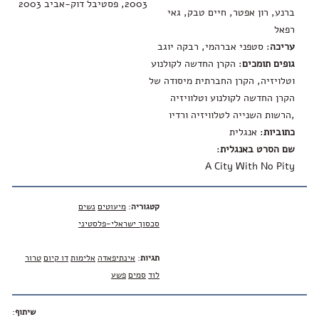
2003, פסטיבל דוק-אביב 2003
ברנע, רון אפטר, חיים טבק, גאי
רפאל
עריכה
: סטפני אברהמי, רבקה יוגב
גופים תומכים
: הקרן החדשה לקולנוע
וטלויזיה, הקרן החברתית מיסודה של
הקרן החדשה לקולנוע וטלוויזיה
,הרשות השנייה לטלוויזיה ורדיו
כתוביות
: אנגלית
שם הסרט באנגלית
:
A City With No Pity
קטגוריה
:
מיעוטים
נשים
סכסוך ישראלי-פלסטיני
תגיות
:
אינתיפאדה
אלימות
דו קיום
טרור
לוד
סמים
פשע
שיתוף
: