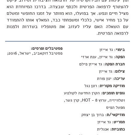
תוך עימות עם הבירוקרטיה של הרפואה הציבורית וסירוב עיקש
להצטרף לרפואה הפרטית ולכסף שבצדה. בדרכו המיוחדת הוא
מציל חיים ונפש. אך בפועלו, הוא מוותר על זמנו החופשי ומשלם
על כך מחיר אישי, כלכלי ומשפחתי כבד, המאלץ אותו להתמודד
עם השאלה האם עליו לעזוב את מטופליו בשדרות ולפנות
לרפואה הפרטית.
פסטיבלים ופרסים:
בימוי
: גד אייזן
פסטיבל דוקאביב, ישראל, 2016;
הפקה
: גד אייזן, ענת ארזי
חברת הפקה
: גד אייזן פילם
צילום
: גד אייזן
עריכה
: ינון פורת
מוזיקה מקורית
: רונן נגל
גופים תומכים
: הקרן החדשה לקולנוע
וטלוויזיה, ערוץ 8 - HOT, קרן גשר,
מפעל הפיס
מוזיקאי/ת
: ברוך בן יצחק
תסריט
: גד אייזן
כתוביות
: אנגלית