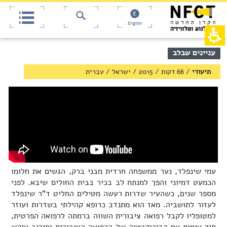
אש
חילתו
ל
דף,
ף
אפשרותך
English
לחוץ
ינטרנט,
חץ
נטר
די
נטר
תוכן
עניינים שבלב
די
דלג
מרכזי,
אזור
עבור
באפשרותך
תיעודי
/
66 דקות
/
2015
/
ישראל
/
עברית
בא
אזור
ללחוץ
וכן
אנטר
רכזי
כדי
לדלג
לאזור
הבא
עמי שינפלד, נער ממשפחה חרדית מבני ברק, הגשים את חלומו
הכמעט דמיוני והפך למנתח לב בכיר בבית החולים שיבא. לפני
מספר שנים, כשהעיר שדרות רעשה מטילים החליט ד"ר שינפלד
לעזור לתושביה. מאז הוא מתנדב כרופא קהילתי בשדרות ועוזר
למטופליו לקבל רפואה ציבורית השווה ברמתה לרפואה הפרטית,