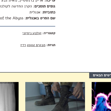
עריכה
: אריק ברנשטיין, נואית גבע
גופים תומכים
: הקרן החדשה לקולנוע
כתוביות
: אנגלית
שם הסרט באנגלית
:
of the Abyss
קטגוריה
:
קולנוע ניסיוני
תגיות
:
מבטים 2002
רדיו
רטים הבאים