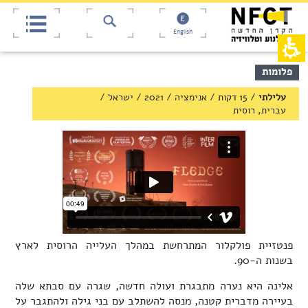
אש
חילתו
ל
דף,
ף
אפשרותך
English
לחוץ
ינטרנט,
חץ
נטר
די
נטר
תוכן
פלומות
די
דלג
מרכזי,
אזור
עבור
באפשרותך
עלילתי
/
15 דקות / אנימציה
/
2021
/
ישראל
/
בא
אזור
ללחוץ
עברית, רוסית
וכן
אנטר
רכזי
כדי
לדלג
לאזור
הבא
פנטזיית פולקלור המתרחשת במהלך העלייה הרוסית לארץ
בשנות ה-90.
אלינה היא נערה מתבגרת ועולה חדשה, שגרה עם סבתא שלה
בעיירה מדברית קטנה, מנסה להשתלב עם בני גילה ולהתגבר על