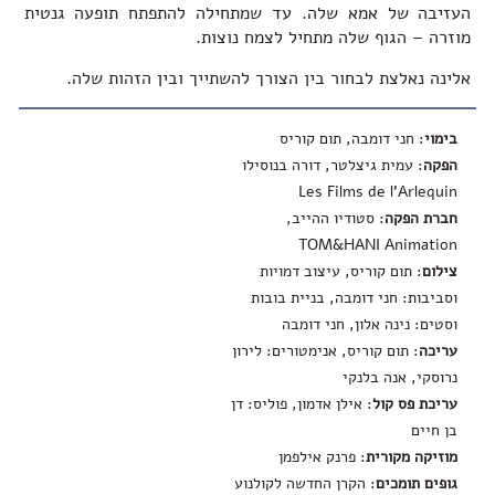
העזיבה של אמא שלה. עד שמתחילה להתפתח תופעה גנטית
מוזרה – הגוף שלה מתחיל לצמח נוצות.
אלינה נאלצת לבחור בין הצורך להשתייך ובין הזהות שלה.
בימוי
: חני דומבה, תום קוריס
הפקה
: עמית גיצלטר, דורה בנוסילו
Les Films de l’Arlequin
חברת הפקה
: סטודיו ההייב,
TOM&HANI Animation
צילום
: תום קוריס, עיצוב דמויות
וסביבות: חני דומבה, בניית בובות
וסטים: נינה אלון, חני דומבה
עריכה
: תום קוריס, אנימטורים: לירון
נרוסקי, אנה בלנקי
עריכת פס קול
: אילן אדמון, פוליס: דן
בן חיים
מוזיקה מקורית
: פרנק אילפמן
גופים תומכים
: הקרן החדשה לקולנוע