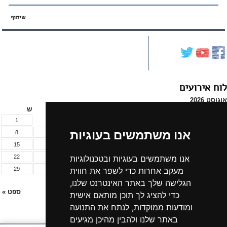
שיתוף
:
לוח אירועים
אוגוסט 2026
א
ב
ג
ד
ה
ו
ש
1
אנו משתמשים בעוגיות
8
7
6
5
4
3
2
15
14
13
12
11
10
9
22
21
20
19
18
17
16
אנו משתמשים בעוגיות ובטכנולוגיות
29
28
27
26
25
24
23
מעקב אחרות כדי לשפר את חווית
31
30
הגלישה שלך באתר האינטרנט שלנו,
« יול
ספט »
כדי להציג לך תוכן מותאם אישית
ומודעות ממוקדות, לנתח את התנועה
לכל אירועי החודש »
באתר שלנו ולהבין מהיכן מגיעים