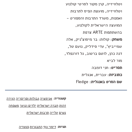
וטלוויזיה, קרן מקור לסרטי קולנוע
וטלוויזיה, מועצת הפיס לתרבות
ואמנות, משרד התרבות והספורט -
המועצה הישראלית לקולנוע,
בהשתתפות ARTE צרפת
משחק
: קולות: בר מיסוצ'ניק, אלה
שמייביץ', עדי סידליק, נועם טל,
דנה כהן, לוטם ברטוב, גל דורנפלד,
מור לביא
תסריט
: חני דומבה
כתוביות
: עברית, אנגלית
שם הסרט באנגלית
:
Fledge
קטגוריה
:
אנימציה
גבולות ופריפריה
הגירה
זהות
חברה ישראלית
ילדים ונוער
משפחה
נשים
עלייה
תרבות ישראלית
תגיות
:
דימוי גוף
התבגרות
פנטזיה