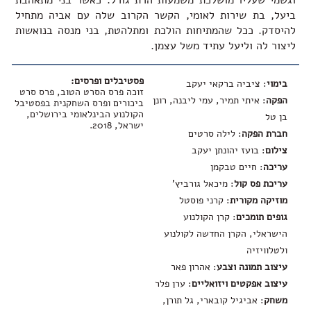
וגשמי שעליו מושלכת משמעות הרת גורל. כאשר בני מתאהבת
ביעל, בת שירות לאומי, הקשר הקרוב שלה עם אביה מתחיל
להיסדק. ככל שהמתיחות הולכת ומתלהטת, בני מנסה בנואשות
ליצור לה וליעל עתיד משל עצמן.
פסטיבלים ופרסים:
בימוי
: ציביה ברקאי יעקב
זוכה פרס הסרט הטוב, פרס סרט
הפקה
: איתי תמיר, עמי ליבנה, רונן
ביכורים ופרס השחקנית בפסטיבל
הקולנוע הבינלאומי בירושלים,
בן טל
ישראל, 2018.
חברת הפקה
: לילה סרטים
צילום
: בועז יהונתן יעקב
עריכה
: חיים טבקמן
עריכת פס קול
: מיכאל גורביץ'
מוזיקה מקורית
: קרני פוסטל
גופים תומכים
: קרן הקולנוע
הישראלי, הקרן החדשה לקולנוע
ולטלוויזיה
עיצוב תמונה וצבע
: אהרון פאר
עיצוב אפקטים ויזואליים
: ערן פלר
משחק
: אביגיל קובארי, גל תורן,