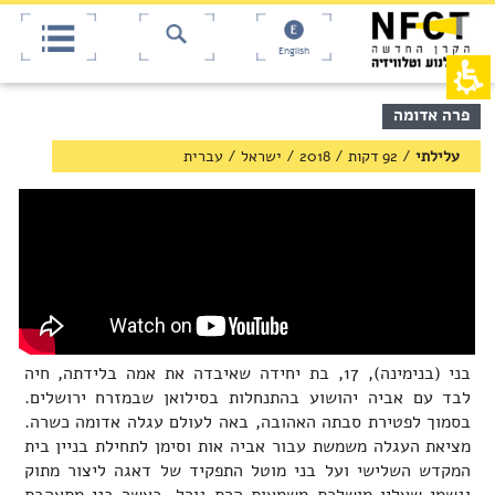
אש
חילתו
ל
דף,
ף
אפשרותך
English
לחוץ
ינטרנט,
חץ
נטר
די
נטר
תוכן
פרה אדומה
די
דלג
מרכזי,
אזור
עבור
באפשרותך
עלילתי
/
92 דקות
/
2018
/
ישראל
/
עברית
בא
אזור
ללחוץ
וכן
אנטר
רכזי
כדי
לדלג
לאזור
הבא
בני (בנימינה), 17, בת יחידה שאיבדה את אמה בלידתה, חיה
לבד עם אביה יהושוע בהתנחלות בסילואן שבמזרח ירושלים.
בסמוך לפטירת סבתה האהובה, באה לעולם עגלה אדומה כשרה.
מציאת העגלה משמשת עבור אביה אות וסימן לתחילת בניין בית
המקדש השלישי ועל בני מוטל התפקיד של דאגה ליצור מתוק