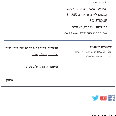
מורן רוזנבלט
תסריט
: ציביה ברקאי-יעקב
הפצה
: לילה סרטים, FILMS
BOUTIQUE
כתוביות
: עברית, אנגלית
שם הסרט באנגלית
:
Red Cow
קישורים חיצוניים:
קטגוריה
:
דתות
זהות
חברה ישראלית
יהדות
צפייה בסרט באתר ארכיון
ירושלים
להט"ב
נשים
הסרטים הישראלי
תגיות
:
יהדות
להט"ב
נשים
שיתוף
:
לוח אירועים