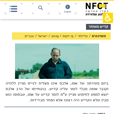
אש
חילתו
ל
דף,
ף
אפשרותך
English
לחוץ
ינטרנט,
חץ
נטר
די
נטר
תוכן
קדיש מאוחר
די
דלג
מרכזי,
אזור
עבור
באפשרותך
סטודנטים
/
עלילתי / 15 דקות
/
2019
/
ישראל
/
עברית
בא
אזור
ללחוץ
וכן
אנטר
רכזי
כדי
לדלג
לאזור
הבא
ביום פטירתה של אמו, אלכס אינו מצליח לגייס מניין ללוויה
וקובר אותה מבלי לומר עליה קדיש. בהנחייתו של הרב אלכס
יוצא למסע לחיפוש מניין ע"מ לומר קדיש על אמו, שבסופו הוא
מבין שלא הקדיש היה רצונו אלא הפחד מבדידות.
בימוי
: רועי אלון