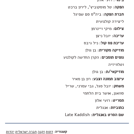
הפקה
: טל מוסקוביץ', לירון ברכט
חברת הפקה
: ביה"ס סם שפיגל
ליצירה קולנועית
צילום
: מיקי ויינרמן
עריכה
: יובל ניצן
עריכת פס קול
: ניל גיבס
מוזיקה מקורית
: בן גולן
גופים תומכים
: הקרן החדשה לקולנוע
וטלוויזיה
מוזיקאי/ת
: בן גולן
עיצוב תמונה וצבע
: רון בן מאיר
משחק
: יובל סגל, גבי עמרני, שריל
סוואגן, אושר בית הלחמי
תסריט
: רועי אלון
כתוביות
: אנגלית
שם הסרט באנגלית
:
Late Kaddish
קטגוריה
:
דתות
זקנה
חברה ישראלית
יהדות