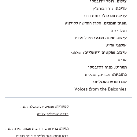
צילום
: רוסל יודובסקי
עריכה
: ניר דבורצ'ין
עריכת פס קול
: רותם דרור
גופים תומכים
: הקרן החדשה לקולנוע
וטלוויזיה
עיצוב תמונה וצבע
: מיכל ועדיה -
אולפני אדיט
עיצוב אפקטים ויזואליים
: אולפני
אדיט
תסריט
: מניה לוזובסקי
כתוביות
: עברית, אנגלית
שם הסרט באנגלית
:
Voices from the Balconies
קטגוריה
:
אנשים עם מגבלה
זקנה
חברה ישראלית
עלייה
תגיות
:
בדידות
בידוד
בית אבות
הגירה
זקנה
סבא
סבתא
סגר
עלייה
קורונה
רוסים