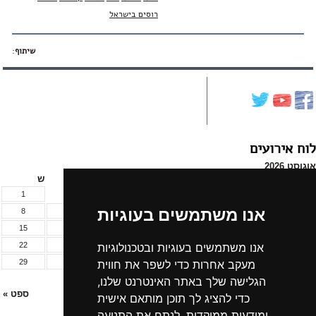
רוסים בישראל
שיתוף
:
לוח אירועים
אוגוסט 2026
א
ב
ג
ד
ה
ו
ש
1
אנו משתמשים בעוגיות
8
7
6
5
4
3
2
15
14
13
12
11
10
9
22
21
20
19
18
17
16
אנו משתמשים בעוגיות ובטכנולוגיות
29
28
27
26
25
24
23
מעקב אחרות כדי לשפר את חווית
31
30
הגלישה שלך באתר האינטרנט שלנו,
« יול
ספט »
כדי להציג לך תוכן מותאם אישית
ומודעות ממוקדות, לנתח את התנועה