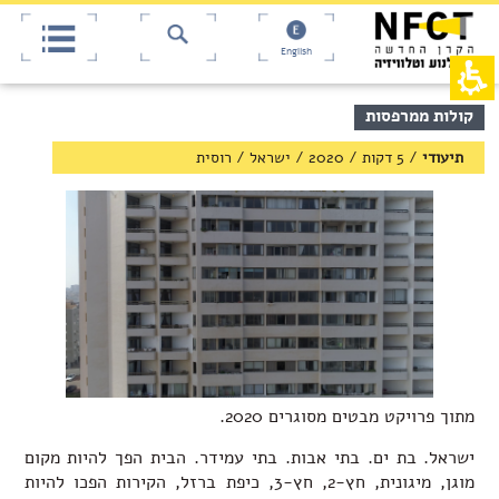
אש
חילתו
ל
דף,
ף
אפשרותך
English
לחוץ
ינטרנט,
חץ
נטר
די
נטר
תוכן
קולות ממרפסות
די
דלג
מרכזי,
אזור
עבור
באפשרותך
תיעודי
/
5 דקות
/
2020
/
ישראל
/
רוסית
בא
אזור
ללחוץ
וכן
אנטר
רכזי
כדי
לדלג
לאזור
הבא
מתוך פרויקט
מבטים מסוגרים 2020
.
ישראל. בת ים. בתי אבות. בתי עמידר. הבית הפך להיות מקום
מוגן, מיגונית, חץ-2, חץ-3, כיפת ברזל, הקירות הפכו להיות