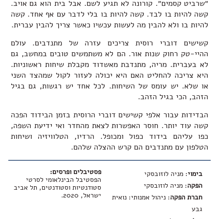
״שרביט קסמים״. קורונה לא תגיע לשם. אבל בית הוא גם אויב.
קשה להיות בו לבד. קשה להיות בו בלי לדבר עם אף אחד. קשה
להיות בו ולא להבין מה לעשות עכשיו כאשר צריך להבין עברית.
קשישים דוברי רוסית צריכים עזרה של מתנדבים. עולם
ההיי-טק רחוק שנות אור. הם לא משתמשים טובים במחשב, גם
לא בעברית. מריה, מתנדבת מאשדוד מקבלת שיחות ראשוניות.
היא צריכה להחליט האם היא יכולה לעזור לקול שמהצד השני
או שלא. יש עומס של השיחות. לכל אחד יש רגשות, גם בגיל
הזהב, הכי בגיל הזהב.
הבדידות עבור אלפי קשישים דוברי הרוסית בזמן הבידוד הפכה
קשה עוד יותר. חוסר האפשרות לצאת מהחדר ואי ידיעת השפה,
כפו עליהם בידוד כפול ומכופל. הרדיו, הטלוויזיה ושיחות
הטלפון עם מתנדבים הם קרש ההצלה שלהם.
פסטיבלים ופרסים:
בימוי
: מניה לוזובסקי
הפסטיבל הבינלאומי לסרטי
הפקה
: מניה לוזובסקי
סטודנטיות וסטודנטים, תל אביב
ישראל, 2020.
חברת הפקה
: ניהול אמנותי: נואית
גבע